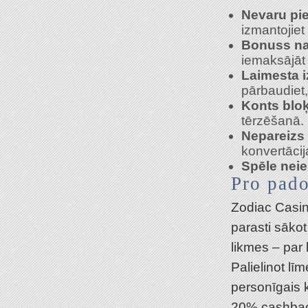
Nevaru pie
izmantojiet 
Bonuss nav
iemaksājāt
Laimesta 
pārbaudiet
Konts bloķ
tērzēšanā.
Nepareizs 
konvertācij
Spēle neie
Pro pad
Zodiac Casin
parasti sākot
likmes – par
Palielinot lī
personīgais 
20% cashback 