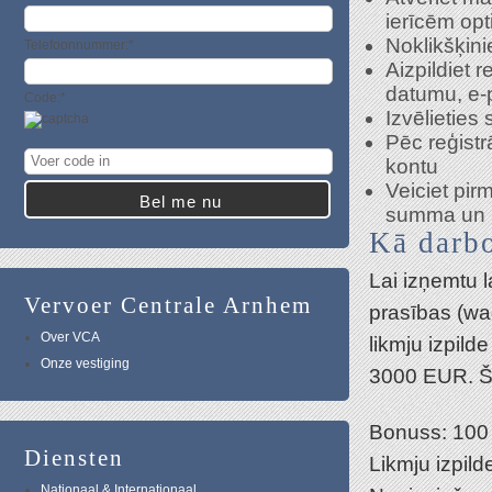
leave
ierīcēm opt
this
field
Noklikšķini
Telefoonnummer:*
empty.
Aizpildiet 
datumu, e-p
Code:*
Izvēlieties
Pēc reģistr
kontu
Veiciet pi
summa un no
Kā darbo
Lai izņemtu l
Vervoer Centrale Arnhem
prasības (wa
Over VCA
likmju izpild
Onze vestiging
3000 EUR. Še
Bonuss: 10
Diensten
Likmju izpil
Nationaal & Internationaal