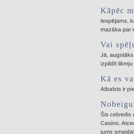
Kāpēc ma
Iespējams, k
mazāka par m
Vai spēļ
Jā, augstāks
izpildīt likmj
Kā es va
Atbalsts ir p
Nobeig
Šis ceļvedis 
Casino. Atcer
jums smaida