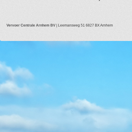
Vervoer Centrale Arnhem BV
| Leemansweg 51 6827 BX Arnhem