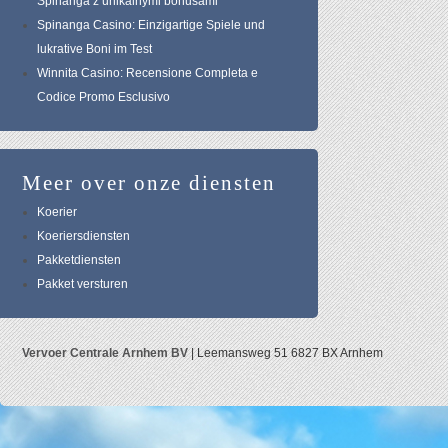
Spinanga z unikalnymi bonusami
Spinanga Casino: Einzigartige Spiele und
lukrative Boni im Test
Winnita Casino: Recensione Completa e
Codice Promo Esclusivo
Meer over onze diensten
Koerier
Koeriersdiensten
Pakketdiensten
Pakket versturen
Vervoer Centrale Arnhem BV
| Leemansweg 51 6827 BX Arnhem