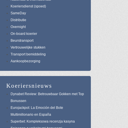
Koeriersdienst (spoed)
SameDay
Distributie
Overnight
On-board koerier
Beurstransport
Vertrouwelijke stukken
Transport bemiddeling
Aankoopbezorging
Koeriersnieuws
Dynabet Review: Betrouwbaar Gokken met Top
Bonussen
Eurojackpot: La Emoción del Bote
Multimillonario en España
Superbet: Kompleksowa recenzja kasyna