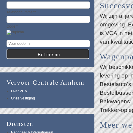
leave
Succesvo
this
field
Telefoonnummer:*
empty.
Wij zijn al j
omgeving. Ee
Code:*
is VCA in he
van kwalitat
Wagenpa
Wij beschikk
levering op 
Vervoer Centrale Arnhem
Bestelauto’
Over VCA
Bestelbusse
Onze vestiging
Bakwagens: 
Trekker-opl
Diensten
Meer we
Nationaal & Internationaal