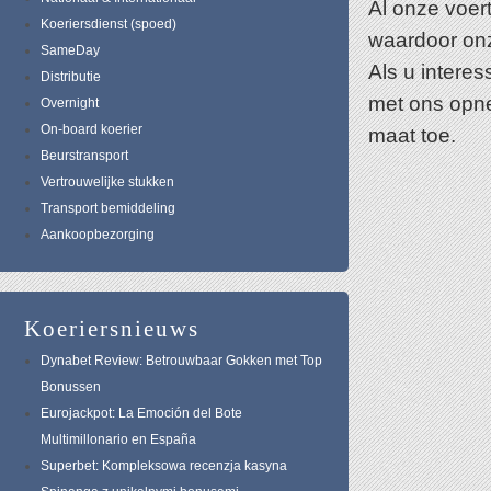
Al onze voer
Koeriersdienst (spoed)
waardoor onz
SameDay
Als u interes
Distributie
met ons opne
Overnight
On-board koerier
maat toe.
Beurstransport
Vertrouwelijke stukken
Transport bemiddeling
Aankoopbezorging
Koeriersnieuws
Dynabet Review: Betrouwbaar Gokken met Top
Bonussen
Eurojackpot: La Emoción del Bote
Multimillonario en España
Superbet: Kompleksowa recenzja kasyna