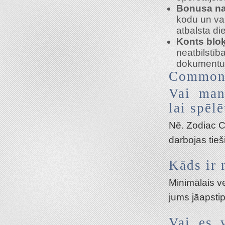
Bonusa nau
kodu un vai
atbalsta di
Konts bloķ
neatbilstīb
dokumentus
Common 
Vai man 
lai spēl
Nē. Zodiac C
darbojas tie
Kāds ir 
Minimālais ve
jums jāapstip
Vai es 