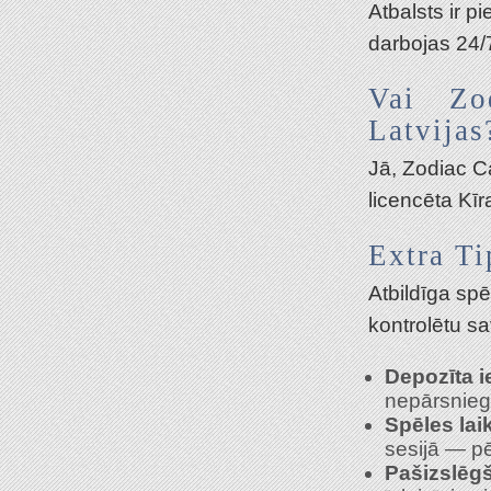
Atbalsts ir p
darbojas 24/7
Vai Zo
Latvijas
Jā, Zodiac Ca
licencēta Kīr
Extra Ti
Atbildīga spē
kontrolētu s
Depozīta i
nepārsnieg
Spēles lai
sesijā — pēc
Pašizslēg