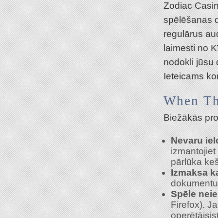
Zodiac Casin
spēlēšanas d
regulārus aud
laimesti no 
nodokli jūsu 
Ieteicams kon
When Th
Biežākās pro
Nevaru iel
izmantojiet 
pārlūka ke
Izmaksa k
dokumentus 
Spēle neie
Firefox). Ja
operētājsi