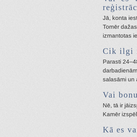
reģistrāc
Jā, konta ie
Tomēr dažas 
izmantotas 
Cik ilgi 
Parasti 24–4
darbadienām. 
salasāmi un a
Vai bonu
Nē, tā ir jā
Kamēr izspēl
Kā es va