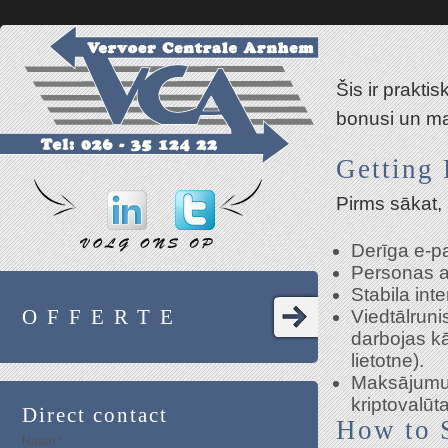
Šis ir praktis
bonusi un m
Getting
Pirms sākat, p
Derīga e-pa
Personas ap
Stabila int
OFFERTE
Viedtālrun
darbojas kā
lietotne).
Maksājumu 
kriptovalūta
Direct contact
How to 
Please
Naam:*