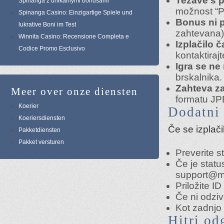
Težave s p
Spinanga z unikalnymi bonusami
možnost “P
Spinanga Casino: Einzigartige Spiele und
Bonus ni p
lukrative Boni im Test
zahtevana) 
Winnita Casino: Recensione Completa e
Izplačilo 
Codice Promo Esclusivo
kontaktiraj
Igra se ne
brskalnika.
Zahteva z
Meer over onze diensten
formatu JP
Koerier
Dodatni 
Koeriersdiensten
Če se izplač
Pakketdiensten
Pakket versturen
Preverite s
Če je statu
support@m
Priložite I
Če ni odziv
Kot zadnjo
Hitri od