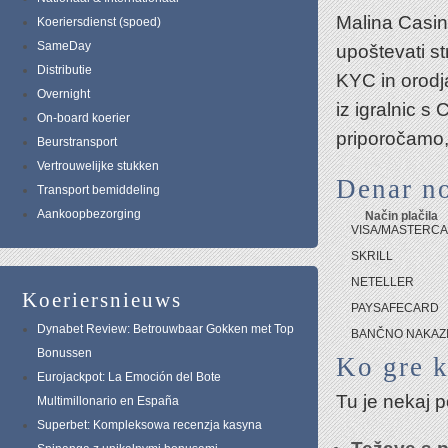
Malina Casin
Koeriersdienst (spoed)
SameDay
upoštevati st
Distributie
KYC in orodj
Overnight
iz igralnic s
On-board koerier
priporočamo,
Beurstransport
Vertrouwelijke stukken
Denar no
Transport bemiddeling
Aankoopbezorging
Način plačila
VISA/MASTERC
SKRILL
NETELLER
Koeriersnieuws
PAYSAFECARD
Dynabet Review: Betrouwbaar Gokken met Top
BANČNO NAKAZ
Bonussen
Ko gre k
Eurojackpot: La Emoción del Bote
Tu je nekaj p
Multimillonario en España
Superbet: Kompleksowa recenzja kasyna