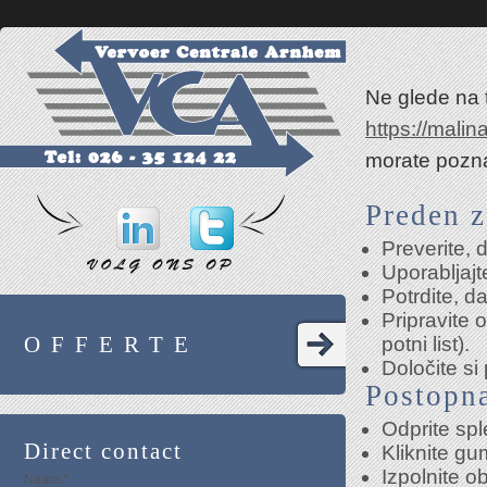
Ne glede na t
https://malin
morate pozna
Preden z
Preverite, 
Uporabljajt
Potrdite, da
Pripravite
OFFERTE
potni list).
Določite si
Postopna
Odprite sp
Direct contact
Kliknite gu
Izpolnite o
Please
Naam:*