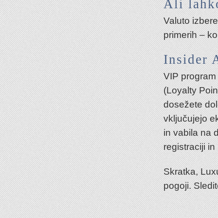
Ali lahk
Valuto izber
primerih – ko
Insider 
VIP program 
(Loyalty Poin
dosežete dolo
vključujejo e
in vabila na 
registraciji 
Skratka, Lux
pogoji. Sledi