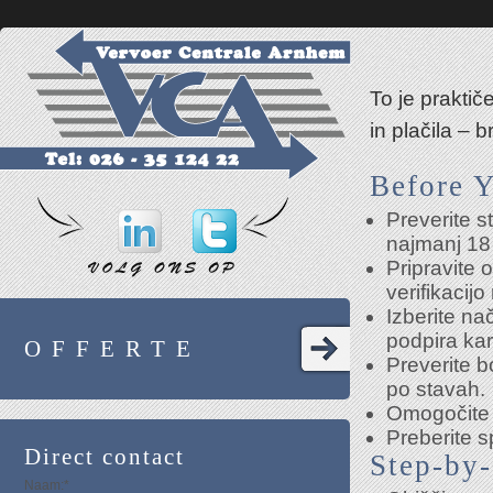
To je praktič
in plačila – b
Before Y
Preverite s
najmanj 18 
Pripravite 
verifikacijo
Izberite na
podpira kar
OFFERTE
Preverite 
po stavah.
Omogočite 
Preberite 
Direct contact
Step-by
Please
Naam:*