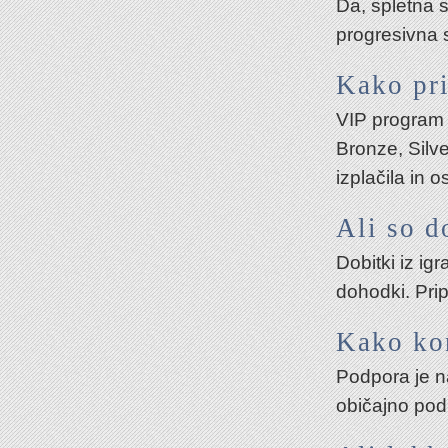
Da, spletna s
progresivna s
Kako pr
VIP program t
Bronze, Silve
izplačila in 
Ali so d
Dobitki iz ig
dohodki. Pri
Kako ko
Podpora je na
običajno pod