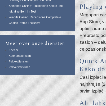
Spinanga z unikalnymi bonusami
Playing
Spinanga Casino: Einzigartige Spiele und
lukrative Boni im Test
Megapari cas
Winnita Casino: Recensione Completa e
App Store, v
Codice Promo Esclusivo
optimizirane 
Preprosto odp
zaslon – delu
Meer over onze diensten
celozaslonsk
Koerier
Koeriersdiensten
Quick A
Pakketdiensten
Pakket versturen
Kako dol
Časi izplači
najhitrejše (
prvim izplač
Ali lahk