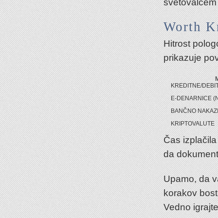
svetovalcem 
Worth K
Hitrost polog
prikazuje po
KREDITNE/DEBI
E-DENARNICE (N
BANČNO NAKAZ
KRIPTOVALUTE
Čas izplačil
da dokumente
Upamo, da va
korakov boste
Vedno igrajt