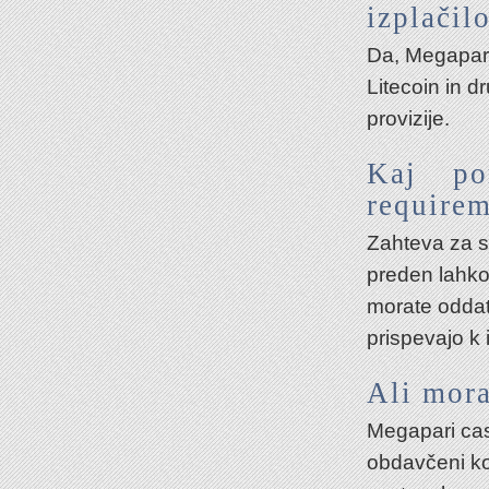
izplačil
Da, Megapari 
Litecoin in d
provizije.
Kaj po
requirem
Zahteva za s
preden lahko 
morate oddati
prispevajo k i
Ali mora
Megapari casi
obdavčeni ko