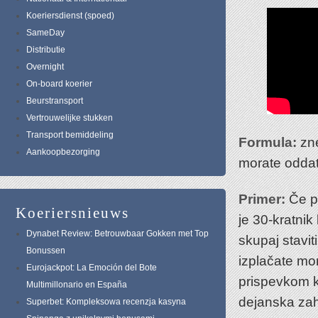
Koeriersdienst (spoed)
SameDay
Distributie
Overnight
On-board koerier
Beurstransport
Vertrouwelijke stukken
Transport bemiddeling
Formula:
zne
Aankoopbezorging
morate oddati
Primer:
Če p
Koeriersnieuws
je 30-kratni
Dynabet Review: Betrouwbaar Gokken met Top
skupaj stavit
Bonussen
izplačate mor
Eurojackpot: La Emoción del Bote
prispevkom k 
Multimillonario en España
dejanska zah
Superbet: Kompleksowa recenzja kasyna