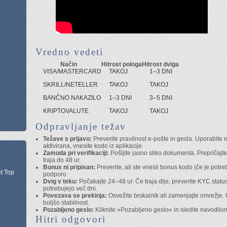
Vredno vedeti
Način
Hitrost pologa
Hitrost dviga
VISA/MASTERCARD
TAKOJ
1–3 DNI
SKRILL/NETELLER
TAKOJ
TAKOJ
BANČNO NAKAZILO
1–3 DNI
3–5 DNI
KRIPTOVALUTE
TAKOJ
TAKOJ
Odpravljanje težav
Težave s prijavo:
Preverite pravilnost e-pošte in gesla. Uporabite
aktivirana, vnesite kodo iz aplikacije.
Zamuda pri verifikaciji:
Pošljite jasno sliko dokumenta. Prepričajte 
traja do 48 ur.
Bonus ni pripisan:
Preverite, ali ste vnesli bonus kodo (če je potreb
t Top
podporo.
Dvig v teku:
Počakajte 24–48 ur. Če traja dlje, preverite KYC stat
potrebujejo več dni.
Povezava se prekinja:
Osvežite brskalnik ali zamenjajte omrežje.
boljšo stabilnost.
Pozabljeno geslo:
Kliknite »Pozabljeno geslo« in sledite navodilom.
Hitri odgovori