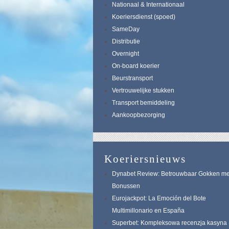
Nationaal & Internationaal
Koeriersdienst (spoed)
SameDay
Distributie
Overnight
On-board koerier
Beurstransport
Vertrouwelijke stukken
Transport bemiddeling
Aankoopbezorging
Koeriersnieuws
Dynabet Review: Betrouwbaar Gokken me
Bonussen
Eurojackpot: La Emoción del Bote
Multimillonario en España
Superbet: Kompleksowa recenzja kasyna