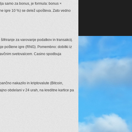
lja samo za bonus, je formula: bonus ×
zne igre 10 %) se delež upošteva. Zato vedno
friranje za varovanje podatkov in transakcij.
janje poštene igre (RNG). Pomembno: dobitki iz
 davčnim svetovalcem. Casino spodbuja
 bančno nakazilo in kriptovalute (Bitcoin,
jno obdelani v 24 urah, na kreditne kartice pa