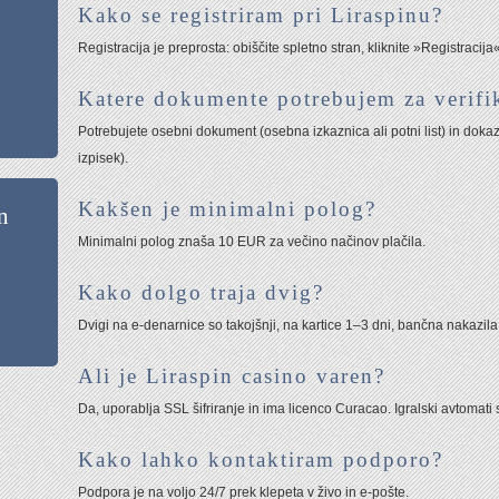
Kako se registriram pri Liraspinu?
Registracija je preprosta: obiščite spletno stran, kliknite »Registracij
Katere dokumente potrebujem za verifi
Potrebujete osebni dokument (osebna izkaznica ali potni list) in dokaz
izpisek).
Kakšen je minimalni polog?
n
Minimalni polog znaša 10 EUR za večino načinov plačila.
Kako dolgo traja dvig?
Dvigi na e-denarnice so takojšnji, na kartice 1–3 dni, bančna nakazila
Ali je Liraspin casino varen?
Da, uporablja SSL šifriranje in ima licenco Curacao. Igralski avtomati
Kako lahko kontaktiram podporo?
Podpora je na voljo 24/7 prek klepeta v živo in e-pošte.