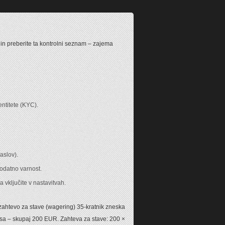
t in preberite ta kontrolni seznam – zajema
entitete (KYC).
aslov).
.
dodatno varnost.
 vključite v nastavitvah.
zahtevo za stave (wagering) 35-kratnik zneska
sa – skupaj 200 EUR. Zahteva za stave: 200 ×