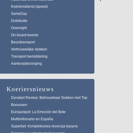
Koeriersdienst (spoed)
SameDay
Distributie
Overnight
On-board koerier
Beurstransport
Vertrouwelijke stukken
Transport bemiddeling
Aankoopbezorging
Koeriersnieuws
Dynabet Review: Betrouwbaar Gokken met Top
Bonussen
Eurojackpot: La Emoción del Bote
Multimillonario en España
Superbet: Kompleksowa recenzja kasyna