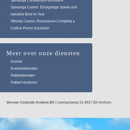
Spinanga z unikalnymi bonusami
Spinanga Casino: Einzigartige Spiele und
lukrative Boni im Test
Winnita Casino: Recensione Completa e
Codice Promo Esclusivo
Meer over onze diensten
Koerier
Koeriersdiensten
Pakketdiensten
Pakket versturen
Vervoer Centrale Arnhem BV
| Leemansweg 51 6827 BX Arnhem