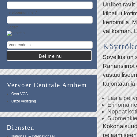
leave
Unibet ravit
this
field
kilpailut kot
Telefoonnummer:*
empty.
kertoimilla. M
Code:*
valikoiman. L
Käyttöko
Sovellus on s
Rahansiirrot 
vastuullisee
tarjontaan ja
Vervoer Centrale Arnhem
Over VCA
Laaja peliv
Onze vestiging
Erinomaine
Nopeat kot
Suomenkiel
Kokonaisuud
Diensten
pelaamiseen
Nationaal & Internationaal