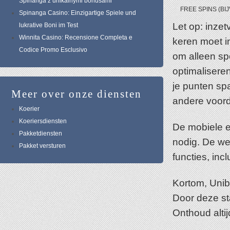
Spinanga z unikalnymi bonusami
FREE SPINS (BIJ
Spinanga Casino: Einzigartige Spiele und
Let op: inze
lukrative Boni im Test
Winnita Casino: Recensione Completa e
keren moet i
Codice Promo Esclusivo
om alleen sp
optimalisere
je punten spa
Meer over onze diensten
andere voord
Koerier
Koeriersdiensten
De mobiele er
Pakketdiensten
nodig. De we
Pakket versturen
functies, inc
Kortom, Unibe
Door deze sta
Onthoud altij