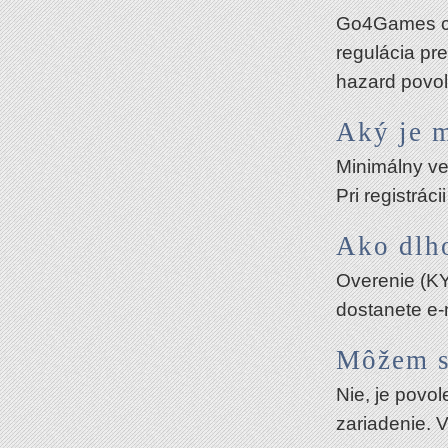
Go4Games cas
regulácia pre
hazard povol
Aký je m
Minimálny vek
Pri registrác
Ako dlho
Overenie (KY
dostanete e‑
Môžem si
Nie, je povo
zariadenie. 