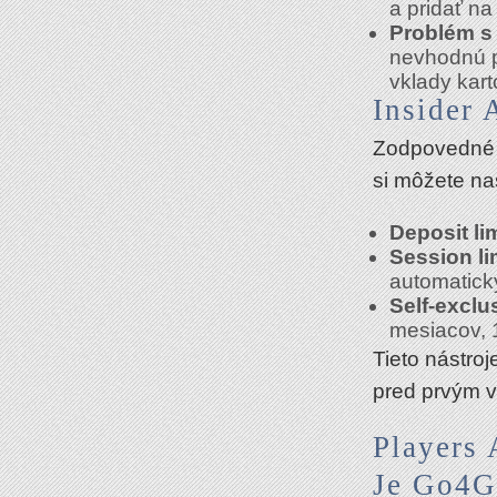
a pridať n
Problém s
nevhodnú p
vklady kart
Insider 
Zodpovedné 
si môžete nas
Deposit lim
Session lim
automatick
Self‑exclu
mesiacov, 1
Tieto nástro
pred prvým 
Players 
Je Go4G