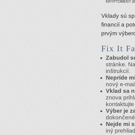
KRYPTOMENY (B
Vklady sú sp
financií a p
prvým výbero
Fix It Fa
Zabudol s
stránke. Na
inštrukcií.
Nepríde mi
nový e‑mail
Vklad sa n
znova prihl
kontaktujte
Výber je z
dokončené 
Nejde mi s
iný prehlia