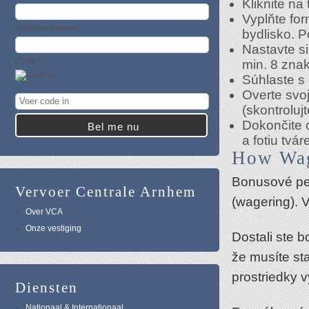
Kliknite na
leave
this
Vyplňte for
field
Telefoonnummer:*
bydlisko. P
empty.
Nastavte si
Code:*
min. 8 znak
Súhlaste s
Overte svoj
(skontroluj
Dokončite 
a fotiu tvá
How Wag
Bonusové pen
Vervoer Centrale Arnhem
(wagering). V
Over VCA
Onze vestiging
Dostali ste
že musíte st
prostriedky v
Diensten
Nationaal & Internationaal