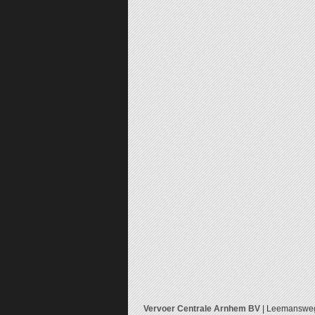
Vervoer Centrale Arnhem BV
| Leemansweg