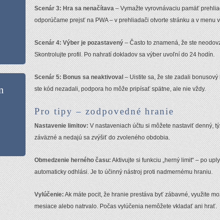
Scenár 3: Hra sa nenačítava
– Vymažte vyrovnávaciu pamäť prehliad
odporúčame prejsť na PWA – v prehliadači otvorte stránku a v menu 
Scenár 4: Výber je pozastavený
– Často to znamená, že ste neodovz
Skontrolujte profil. Po nahratí dokladov sa výber uvoľní do 24 hodín.
Scenár 5: Bonus sa neaktivoval
– Uistite sa, že ste zadali bonusový
n
ste kód nezadali, podpora ho môže pripísať spätne, ale nie vždy.
Pro tipy – zodpovedné hranie
Nastavenie limitov:
V nastaveniach účtu si môžete nastaviť denný, týž
záväzné a nedajú sa zvýšiť do zvoleného obdobia.
Obmedzenie herného času:
Aktivujte si funkciu „herný limit“ – po u
automaticky odhlási. Je to účinný nástroj proti nadmernému hraniu.
Vylúčenie:
Ak máte pocit, že hranie prestáva byť zábavné, využite m
mesiace alebo natrvalo. Počas vylúčenia nemôžete vkladať ani hrať.