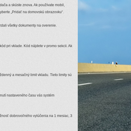
ača a skúste znova. Ak používate mobil,
vyberte „Pridať na domovskú obrazovku“.
dali všetky dokumenty na overenie.
 kód pri vklade. Kód nájdete v promo sekcii. Ak
denný a mesačný limit vkladu. Tieto limity sú
plynutí nastaveného času vás systém
ožnosť dobrovoľného vylúčenia na 1 mesiac, 3