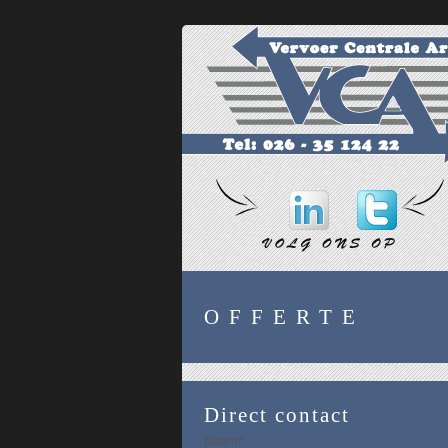
OFFERTE
Direct contact
Please
Naam:*