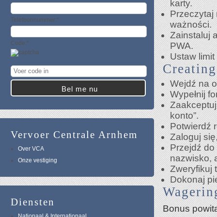
karty.
leave
this
Przeczytaj
field
Telefoonnummer:*
ważności.
empty.
Zainstaluj 
Code:*
PWA.
Ustaw limi
Creatin
Wejdź na of
Wypełnij fo
Zaakceptuj 
konto”.
Potwierdź r
Vervoer Centrale Arnhem
Zaloguj się
Przejdź do 
Over VCA
nazwisko, 
Onze vestiging
Zweryfikuj
Dokonaj pi
Wagerin
Diensten
Bonus powit
Nationaal & Internationaal