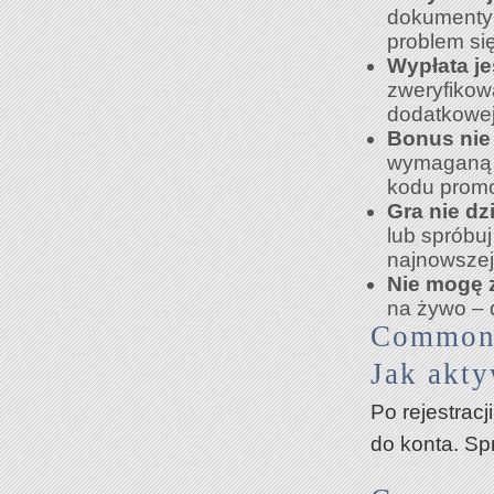
dokumenty 
problem się
Wypłata je
zweryfikow
dodatkowej 
Bonus nie 
wymaganą d
kodu prom
Gra nie dz
lub spróbuj
najnowszej 
Nie mogę 
na żywo – 
Common 
Jak akt
Po rejestrac
do konta. Sp