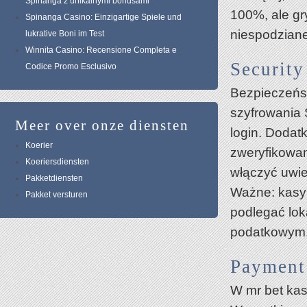
Spinanga z unikalnymi bonusami
100%, ale gr
Spinanga Casino: Einzigartige Spiele und
niespodzian
lukrative Boni im Test
Winnita Casino: Recensione Completa e
Securit
Codice Promo Esclusivo
Bezpieczeńst
szyfrowania 
Meer over onze diensten
login. Dodat
Koerier
zweryfikowan
Koeriersdiensten
włączyć uwie
Pakketdiensten
Ważne: kasy
Pakket versturen
podlegać lok
podatkowym
Payment
W mr bet kas