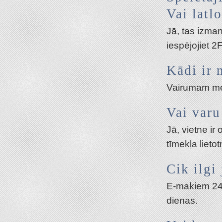
Vai latl
Jā, tas izma
iespējojiet 2
Kādi ir 
Vairumam met
Vai varu
Jā, vietne ir
tīmekļa lieto
Cik ilgi
E-makiem 24 
dienas.