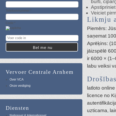
burti, cipari
leave
this
Apstipriniet
field
Telefoonnummer:*
Veiciet pir
empty.
Likmju 
Code:*
Piemērs: Jūs
saņemat 100 
Aprēķins: (1
jāizspēlē 60
ir 6000 × (1–
labu veiksi v
Vervoer Centrale Arnhem
Drošības
Over VCA
Onze vestiging
latloto onlin
licence no Ki
autentifikāci
Diensten
uzticama, lai
Nationaal & Internationaal