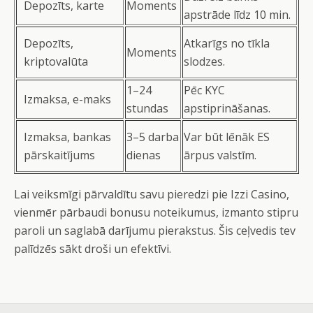
Depozīts, karte
Moments
apstrāde līdz 10 min.
Depozīts,
Atkarīgs no tīkla
Moments
kriptovalūta
slodzes.
1–24
Pēc KYC
Izmaksa, e-maks
stundas
apstiprināšanas.
Izmaksa, bankas
3–5 darba
Var būt lēnāk ES
pārskaitījums
dienas
ārpus valstīm.
Lai veiksmīgi pārvaldītu savu pieredzi pie Izzi Casino,
vienmēr pārbaudi bonusu noteikumus, izmanto stipru
paroli un saglabā darījumu pierakstus. Šis ceļvedis tev
palīdzēs sākt droši un efektīvi.