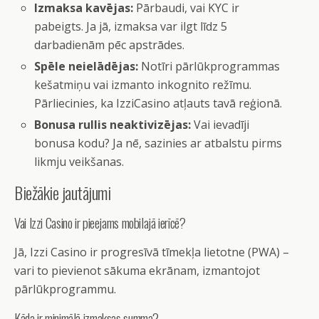
Izmaksa kavējas:
Pārbaudi, vai KYC ir
pabeigts. Ja jā, izmaksa var ilgt līdz 5
darbadienām pēc apstrādes.
Spēle neielādējas:
Notīri pārlūkprogrammas
kešatmiņu vai izmanto inkognito režīmu.
Pārliecinies, ka IzziCasino atļauts tavā reģionā.
Bonusa rullis neaktivizējas:
Vai ievadīji
bonusa kodu? Ja nē, sazinies ar atbalstu pirms
likmju veikšanas.
Biežākie jautājumi
Vai Izzi Casino ir pieejams mobilajā ierīcē?
Jā, Izzi Casino ir progresīvā tīmekļa lietotne (PWA) –
vari to pievienot sākuma ekrānam, izmantojot
pārlūkprogrammu.
Kāda ir minimālā izmaksas summa?