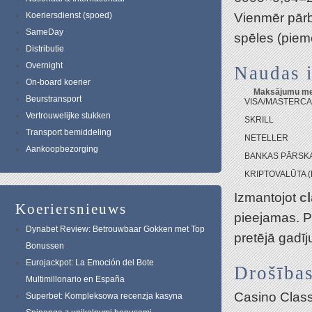
Koeriersdienst (spoed)
Vienmēr pārb
SameDay
spēles (piemē
Distributie
Overnight
Naudas 
On-board koerier
Maksājumu me
Beurstransport
VISA/MASTERC
Vertrouwelijke stukken
SKRILL
Transport bemiddeling
NETELLER
Aankoopbezorging
BANKAS PĀRSKA
KRIPTOVALŪTA (
Izmantojot
c
Koeriersnieuws
pieejamas. Pi
Dynabet Review: Betrouwbaar Gokken met Top
pretējā gadī
Bonussen
Eurojackpot: La Emoción del Bote
Drošības
Multimillonario en España
Casino Class
Superbet: Kompleksowa recenzja kasyna