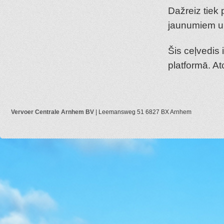
Dažreiz tiek 
jaunumiem u
Šis ceļvedis 
platformā. At
Vervoer Centrale Arnhem BV
| Leemansweg 51 6827 BX Arnhem