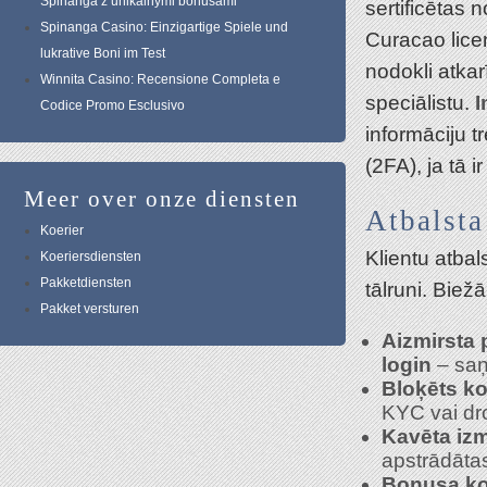
Spinanga z unikalnymi bonusami
sertificētas
Spinanga Casino: Einzigartige Spiele und
Curacao lice
lukrative Boni im Test
nodokli atkar
Winnita Casino: Recensione Completa e
speciālistu.
I
Codice Promo Esclusivo
informāciju t
(2FA), ja tā i
Meer over onze diensten
Atbalsta
Koerier
Klientu atbal
Koeriersdiensten
Pakketdiensten
tālruni. Biežā
Pakket versturen
Aizmirsta 
login
– saņ
Bloķēts ko
KYC vai dr
Kavēta iz
apstrādātas
Bonusa ko