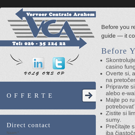
Before you re
guide — it c
Before Y
Skontrolujt
casino fun
Overte si,
na pretoče
Pripravte s
alebo e-wal
OFFERTE
Majte po ru
potrebovať
Zistite si 
sumy.
Direct contact
Prečítajte 
iba čiastoč
Please
Naam:*