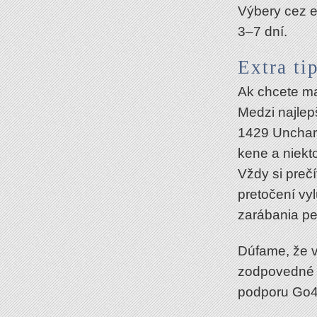
Výbery cez e
3–7 dní.
Extra ti
Ak chcete ma
Medzi najlep
1429 Unchart
kene a niekt
Vždy si preč
pretočení vy
zarábania pe
Dúfame, že 
zodpovedné h
podporu Go