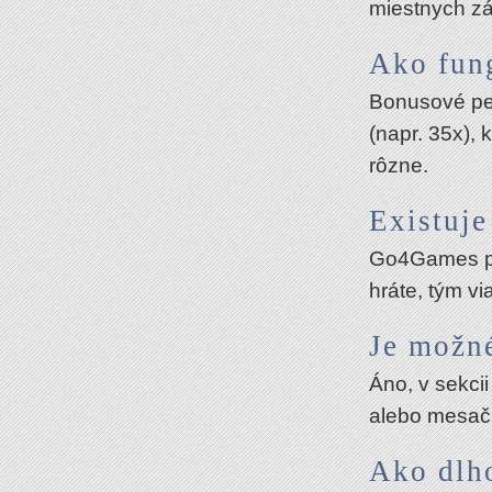
miestnych z
Ako fun
Bonusové pen
(napr. 35x),
rôzne.
Existuje
Go4Games po
hráte, tým v
Je možné
Áno, v sekci
alebo mesačn
Ako dlho