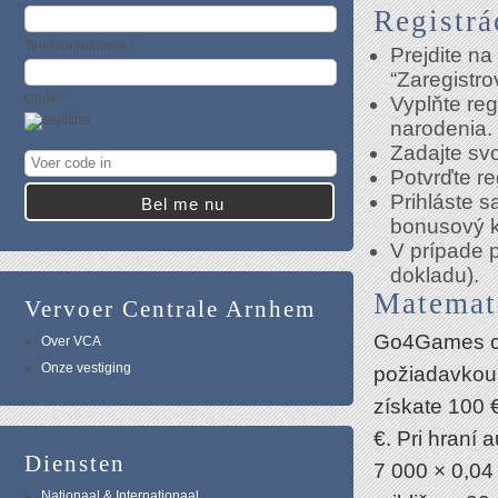
leave
Registrá
this
field
Telefoonnummer:*
Prejdite na
empty.
“Zaregistro
Code:*
Vyplňte reg
narodenia.
Zadajte sv
Potvrďte re
Prihláste s
bonusový 
V prípade p
dokladu).
Matemat
Vervoer Centrale Arnhem
Go4Games ca
Over VCA
Onze vestiging
požiadavkou 
získate 100 
€. Pri hraní
Diensten
7 000 × 0,04
Nationaal & Internationaal