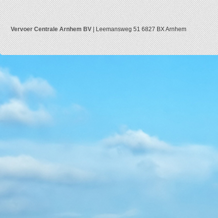
Vervoer Centrale Arnhem BV
| Leemansweg 51 6827 BX Arnhem