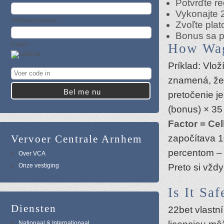
Potvrďte re
leave
this
Vykonajte 2
field
Telefoonnummer:*
Zvoľte pla
empty.
Bonus sa pr
Code:*
How Wag
Príklad: Vlo
znamená, že
pretočenie j
(bonus) × 35
Factor = Ce
Vervoer Centrale Arnhem
započítava 1
percentom – 
Over VCA
Onze vestiging
Preto si vžd
Is It Saf
Diensten
22bet vlastn
Nationaal & Internationaal