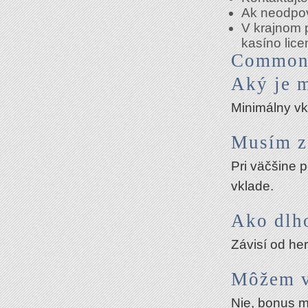
Ak neodpov
V krajnom 
kasíno lic
Common 
Aký je 
Minimálny vk
Musím z
Pri väčšine 
vklade.
Ako dlho
Závisí od her
Môžem v
Nie, bonus m