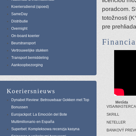
licenciou mô
Koeriersdienst (spoed)
poradcom. St
SameDay
totožnosti (
Distributie
pre prehliada
Overnight
On-board koerier
Financia
Beurstransport
Vertrouwelijke stukken
Transport bemiddeling
Aankoopbezorging
Koeriersnieuws
Dynabet Review: Betrouwbaar Gokken met Top
Metóda
VISA/MASTERC
Bonussen
Eurojackpot: La Emoción del Bote
SKRILL
Multimillonario en España
NETELLER
Superbet: Kompleksowa recenzja kasyna
BANKOVÝ PREV