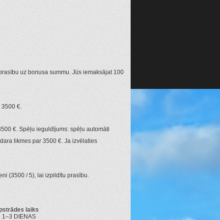
 prasību uz bonusa summu. Jūs iemaksājat 100
 3500 €.
3500 €. Spēļu ieguldījums: spēļu automāti
dara likmes par 3500 €. Ja izvēlaties
 (3500 / 5), lai izpildītu prasību.
pstrādes laiks
1–3 DIENAS