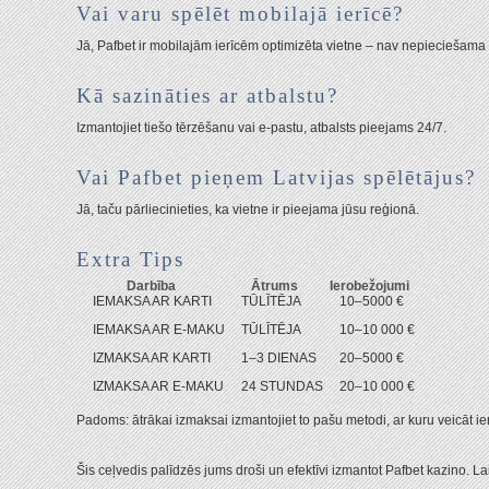
Vai varu spēlēt mobilajā ierīcē?
Jā, Pafbet ir mobilajām ierīcēm optimizēta vietne – nav nepieciešama 
Kā sazināties ar atbalstu?
Izmantojiet tiešo tērzēšanu vai e-pastu, atbalsts pieejams 24/7.
Vai Pafbet pieņem Latvijas spēlētājus?
Jā, taču pārliecinieties, ka vietne ir pieejama jūsu reģionā.
Extra Tips
Darbība
Ātrums
Ierobežojumi
IEMAKSA AR KARTI
TŪLĪTĒJA
10–5000 €
IEMAKSA AR E-MAKU
TŪLĪTĒJA
10–10 000 €
IZMAKSA AR KARTI
1–3 DIENAS
20–5000 €
IZMAKSA AR E-MAKU
24 STUNDAS
20–10 000 €
Padoms: ātrākai izmaksai izmantojiet to pašu metodi, ar kuru veicāt i
Šis ceļvedis palīdzēs jums droši un efektīvi izmantot Pafbet kazino. La