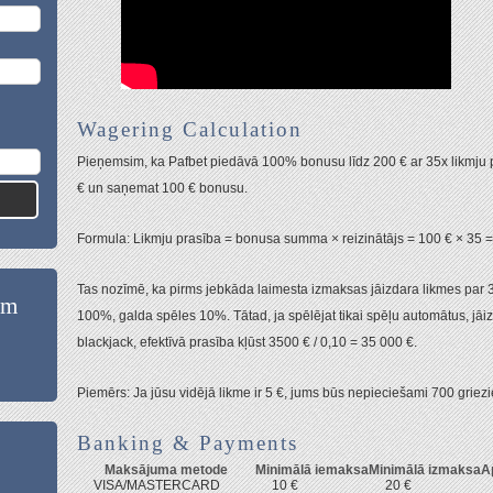
Wagering Calculation
Pieņemsim, ka Pafbet piedāvā 100% bonusu līdz 200 € ar 35x likmju
€ un saņemat 100 € bonusu.
Formula: Likmju prasība = bonusa summa × reizinātājs = 100 € × 35 =
Tas nozīmē, ka pirms jebkāda laimesta izmaksas jāizdara likmes par 
em
100%, galda spēles 10%. Tātad, ja spēlējat tikai spēļu automātus, jāiz
blackjack, efektīvā prasība kļūst 3500 € / 0,10 = 35 000 €.
Piemērs: Ja jūsu vidējā likme ir 5 €, jums būs nepieciešami 700 griezieni
Banking & Payments
Maksājuma metode
Minimālā iemaksa
Minimālā izmaksa
A
VISA/MASTERCARD
10 €
20 €