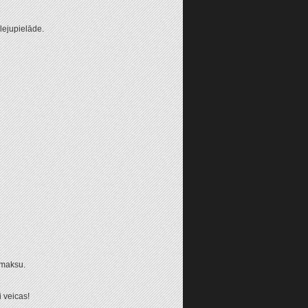
lejupielāde.
emaksu.
i veicas!