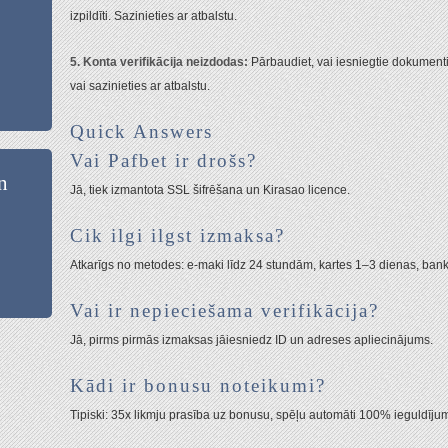
izpildīti. Sazinieties ar atbalstu.
5. Konta verifikācija neizdodas:
Pārbaudiet, vai iesniegtie dokumenti 
vai sazinieties ar atbalstu.
Quick Answers
Vai Pafbet ir drošs?
n
Jā, tiek izmantota SSL šifrēšana un Kirasao licence.
Cik ilgi ilgst izmaksa?
Atkarīgs no metodes: e-maki līdz 24 stundām, kartes 1–3 dienas, ban
Vai ir nepieciešama verifikācija?
Jā, pirms pirmās izmaksas jāiesniedz ID un adreses apliecinājums.
Kādi ir bonusu noteikumi?
Tipiski: 35x likmju prasība uz bonusu, spēļu automāti 100% ieguldīju