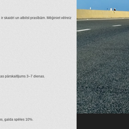
ir skaidri un atbilst prasībām. Mēģiniet vēlreiz
kas pārskaitījums 3–7 dienas.
ms, galda spēles 10%.