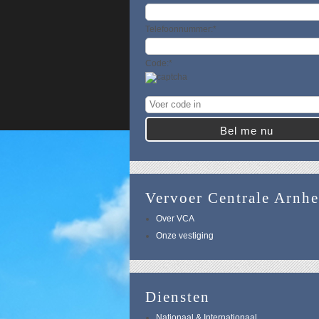
leave
this
field
Telefoonnummer:*
empty.
Code:*
Vervoer Centrale Arnh
Over VCA
Onze vestiging
Diensten
Nationaal & Internationaal