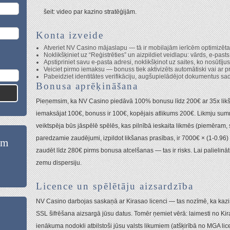
šeit: video par kazino stratēģijām.
Konta izveide
Atveriet NV Casino mājaslapu — tā ir mobilajām ierīcēm optimizēta
Noklikšķiniet uz “Reģistrēties” un aizpildiet veidlapu: vārds, e-pasts
Apstipriniet savu e-pasta adresi, noklikšķinot uz saites, ko nosūtīju
Veiciet pirmo iemaksu — bonuss tiek aktivizēts automātiski vai ar 
Pabeidziet identitātes verifikāciju, augšupielādējot dokumentus sad
Bonusa aprēķināšana
Pieņemsim, ka NV Casino piedāvā 100% bonusu līdz 200€ ar 35x likš
iemaksājat 100€, bonuss ir 100€, kopējais atlikums 200€. Likmju su
veiktspēja būs jāspēlē spēlēs, kas pilnībā ieskaita likmēs (piemēram,
paredzamie zaudējumi, izpildot likšanas prasības, ir 7000€ × (1-0.96)
em
zaudēt līdz 280€ pirms bonusa atcelšanas — tas ir risks. Lai palielinā
zemu dispersiju.
Licence un spēlētāju aizsardzība
NV Casino darbojas saskaņā ar Kirasao licenci — tas nozīmē, ka kazin
SSL šifrēšana aizsargā jūsu datus. Tomēr ņemiet vērā: laimesti no Kiras
ienākuma nodokli atbilstoši jūsu valsts likumiem (atšķirībā no MGA lic