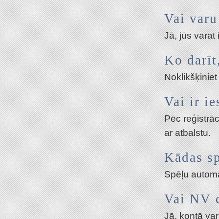
Vai varu
Jā, jūs varat
Ko darīt
Noklikšķiniet 
Vai ir i
Pēc reģistrāc
ar atbalstu.
Kādas sp
Spēļu automāt
Vai NV c
Jā, kontā var