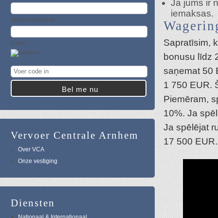
Ja jums ir 
leave
this
iemaksas.
field
Telefoonnummer:*
Wagerin
empty.
Sapratīsim, 
Code:*
bonusu līdz 
saņemat 50 
1 750 EUR. Š
Piemēram, sp
10%. Ja spēlē
Ja spēlējat r
Vervoer Centrale Arnhem
17 500 EUR. 
Over VCA
Onze vestiging
Diensten
Nationaal & Internationaal