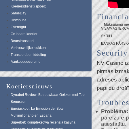
Koeriersdienst (spoed)
SameDay
Financia
Distributie
Maksājuma me
Overnight
VISA/MASTERC
On-board koerier
SKRILL
Beurstransport
BANKAS PĀRSKA
Vertrouwelijke stukken
Securit
Transport bemiddeling
Aankoopbezorging
NV Casino iz
pirmās izmak
adreses aplie
Koeriersnieuws
papildu drošī
Dynabet Review: Betrouwbaar Gokken met Top
Trouble
Bonussen
Eurojackpot: La Emoción del Bote
Problēma:
Multimillonario en España
pareizu e-pa
Superbet: Kompleksowa recenzja kasyna
atiestatītu.