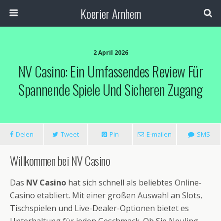
Koerier Arnhem
2 April 2026
NV Casino: Ein Umfassendes Review Für
Spannende Spiele Und Sicheren Zugang
Delen
Tweet
Pin
E-mailen
SMS
Willkommen bei NV Casino
Das
NV Casino
hat sich schnell als beliebtes Online-
Casino etabliert. Mit einer großen Auswahl an Slots,
Tischspielen und Live-Dealer-Optionen bietet es