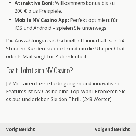
Attraktive Boni:
Willkommensbonus bis zu
200 € plus Freispiele.
Mobile NV Casino App:
Perfekt optimiert für
iOS und Android – spielen Sie unterwegs!
Die Auszahlungen sind schnell, oft innerhalb von 24
Stunden. Kunden-support rund um die Uhr per Chat
oder E-Mail sorgt für Zufriedenheit.
Fazit: Lohnt sich NV Casino?
Ja! Mit fairen Lizenzbedingungen und innovativen
Features ist NV Casino eine Top-Wahl. Probieren Sie
es aus und erleben Sie den Thrill. (248 Wörter)
Vorig Bericht
Volgend Bericht