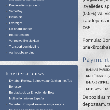
Koeriersdienst (spoed)
izvēlieties 
SameDay
(0.5%) vai v
Distributie
zaudējums ir
Overnight
€65.
On-board koerier
Beurstransport
Formula: Bon
Vertrouwelijke stukken
priekšrocība)
Transport bemiddeling
Aankoopbezorging
Payment
Me
BANKAS PĀRSKA
Koeriersnieuws
KREDĪTKARTE (
Dynabet Review: Betrouwbaar Gokken met Top
E-MAKS (SKRILL
Bonussen
KRIPTOVALŪTA (
Eurojackpot: La Emoción del Bote
Depozīti ar m
Multimillonario en España
depozītam, tā
Superbet: Kompleksowa recenzja kasyna