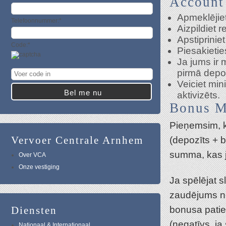
Account
leave
this
Apmeklējie
field
Telefoonnummer:*
empty.
Aizpildiet r
Apstiprinie
Code:*
Piesakietie
Ja jums ir 
pirmā depo
Veiciet min
aktivizēts.
Bonus M
Pieņemsim, k
Vervoer Centrale Arnhem
(depozīts + 
summa, kas j
Over VCA
Onze vestiging
Ja spēlējat 
zaudējums no
Diensten
bonusa patie
(negatīvs, ja
Nationaal & Internationaal