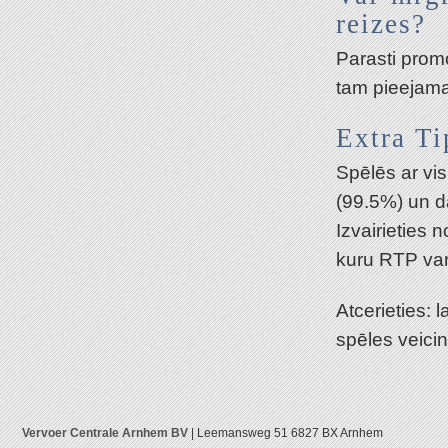
reizes?
Parasti promo
tam pieejamas
Extra Ti
Spēlēs ar vi
(99.5%) un d
Izvairieties 
kuru RTP va
Atcerieties: 
spēles veicin
Vervoer Centrale Arnhem BV
| Leemansweg 51 6827 BX Arnhem