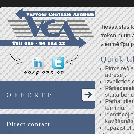
Tiešsaistes k
troksnim un a
vienmērīgu p
Quick Ch
Pirms reģis
adrese).
Izvēlieties 
Pārliecinie
OFFERTE
starta bonu
Pārbaudiet
termiņu.
Identificēj
kavēšanās
Direct contact
Iepazīstiet
Please
Naam:*