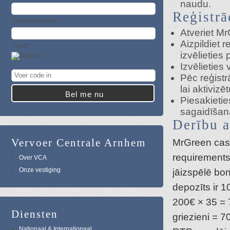
naudu.
leave
this
Reģistrā
field
Telefoonnummer:*
empty.
Atveriet Mr
Aizpildiet 
Code:*
izvēlieties p
Izvēlieties
Pēc reģistr
lai aktivizē
Piesakietie
sagaidīšan
Derību a
Vervoer Centrale Arnhem
MrGreen casi
requirements
Over VCA
Onze vestiging
jāizspēlē bo
depozīts ir 
200€ × 35 = 
Diensten
griezieni = 7
Nationaal & Internationaal