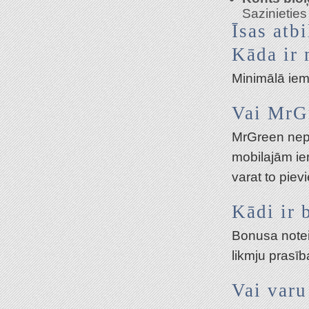
Sazinieties
Īsas atb
Kāda ir
Minimālā iema
Vai MrGr
MrGreen nepie
mobilajām ie
varat to pie
Kādi ir 
Bonusa noteik
likmju prasī
Vai var