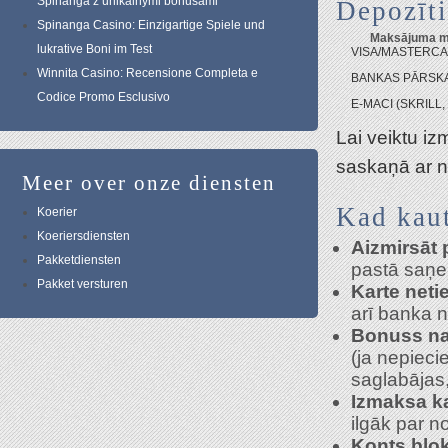
Spinanga z unikalnymi bonusami
Depozīti
Spinanga Casino: Einzigartige Spiele und
Maksājuma m
lukrative Boni im Test
VISA/MASTERC
Winnita Casino: Recensione Completa e
BANKAS PĀRSKA
Codice Promo Esclusivo
E-MACI (SKRILL
Lai veiktu i
saskaņā ar 
Meer over onze diensten
Kad kaut
Koerier
Koeriersdiensten
Aizmirsāt 
Pakketdiensten
pastā saņem
Pakket versturen
Karte neti
arī banka n
Bonuss nav
(ja nepiec
saglabājas,
Izmaksa k
ilgāk par n
Konts blo