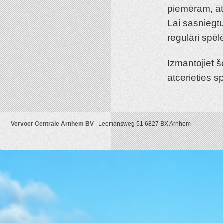
piemēram, āt
Lai sasniegt
regulāri spēlē
Izmantojiet š
atcerieties sp
Vervoer Centrale Arnhem BV
| Leemansweg 51 6827 BX Arnhem