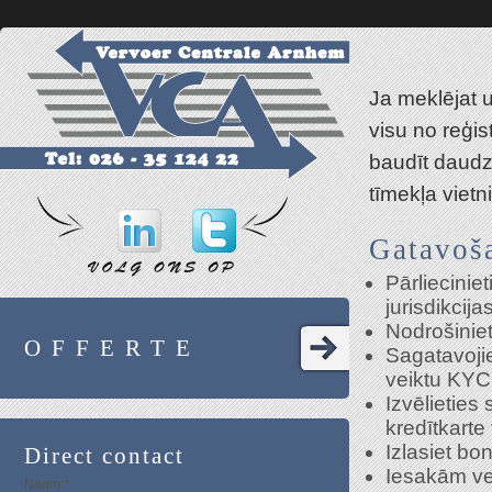
Ja meklējat 
visu no reģis
baudīt daudz
tīmekļa vietn
Gatavoš
Pārliecinie
jurisdikcijas
Nodrošiniet
OFFERTE
Sagatavojie
veiktu KYC 
Izvēlieties
kredītkarte
Izlasiet bo
Direct contact
Iesakām vei
Please
Naam:*