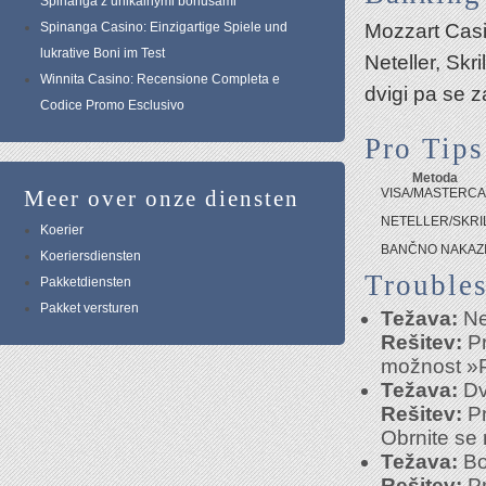
Spinanga z unikalnymi bonusami
Spinanga Casino: Einzigartige Spiele und
Mozzart Casi
lukrative Boni im Test
Neteller, Skr
Winnita Casino: Recensione Completa e
dvigi pa se 
Codice Promo Esclusivo
Pro Tips
Metoda
Meer over onze diensten
VISA/MASTERC
NETELLER/SKRI
Koerier
BANČNO NAKAZ
Koeriersdiensten
Trouble
Pakketdiensten
Pakket versturen
Težava:
Ne 
Rešitev:
Pr
možnost »P
Težava:
Dv
Rešitev:
Pr
Obrnite se
Težava:
Bon
Rešitev:
Pr