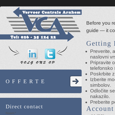
Before you re
guide — it c
Getting
Preverite, a
naslovni vrs
Pripravite 
telefonsko 
Poskrbite z
Izberite mo
OFFERTE
simbolov.
Odločite se
nakazilo.
Preberite 
Direct contact
Account
Please
Naam:*