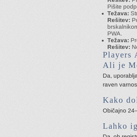
Pišite podp
Težava:
St
Rešitev:
Po
brskalnikom
PWA.
Težava:
Pr
Rešitev:
Ne
Players 
Ali je M
Da, uporablja
raven varnost
Kako dol
Običajno 24–4
Lahko i
Da, ob regist