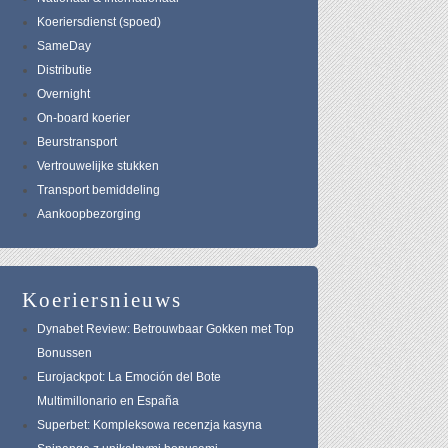
Koeriersdienst (spoed)
SameDay
Distributie
Overnight
On-board koerier
Beurstransport
Vertrouwelijke stukken
Transport bemiddeling
Aankoopbezorging
Koeriersnieuws
Dynabet Review: Betrouwbaar Gokken met Top
Bonussen
Eurojackpot: La Emoción del Bote
Multimillonario en España
Superbet: Kompleksowa recenzja kasyna