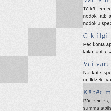
Vai laim
Tā kā licence
nodokli atbil
nodokļu speci
Cik ilgi
Pēc konta ap
laikā, bet at
Vai varu
Nē, katrs spēl
un līdzekļi var
Kāpēc ma
Pārliecinies
summa atbils