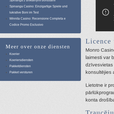
Spinanga z unikalnymi bonusami
Spinanga Casino: Einzigartige Spiele und
lukrative Boni im Test
Winnita Casino: Recensione Completa e
Codice Promo Esclusivo
Licence 
Meer over onze diensten
Monro Casino
Koerier
laimesti var 
Koeriersdiensten
dzīvesvietas
Pakketdiensten
konsultējies 
Pakket versturen
Lietotne ir p
pārlūkprogra
konta drošība
Traucēj