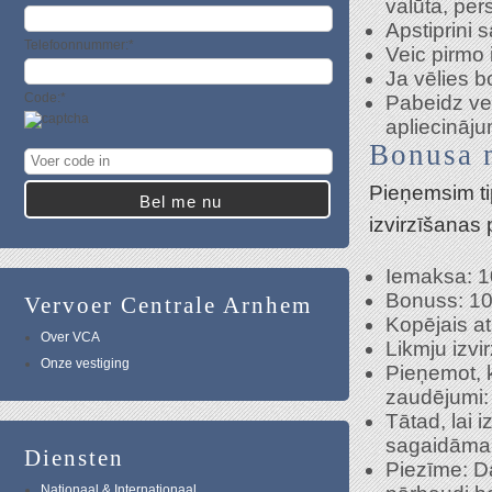
valūta, pe
leave
this
Apstiprini 
field
Telefoonnummer:*
Veic pirmo
empty.
Ja vēlies b
Code:*
Pabeidz ve
apliecināju
Bonusa 
Pieņemsim ti
izvirzīšanas 
Iemaksa: 
Bonuss: 1
Vervoer Centrale Arnhem
Kopējais a
Over VCA
Likmju izvi
Onze vestiging
Pieņemot, 
zaudējumi:
Tātad, lai 
sagaidāmai
Diensten
Piezīme: D
Nationaal & Internationaal