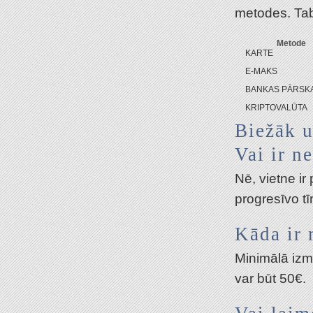
metodes. Tabu
Metode
KARTE
E-MAKS
BANKAS PĀRSKA
KRIPTOVALŪTA
Biežāk u
Vai ir n
Nē, vietne ir
progresīvo t
Kāda ir
Minimālā izm
var būt 50€.