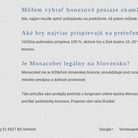
Môžem vybrať bonusové peniaze okamž
Nie, najprv musíte splniť požiadavku na pretočenie. Až potom môžete 
Aké hry najviac prispievajú na pretoče
Väčšina automatov prispieva 100 %, stolové hry a živé kasino 10–20
bonusu.
Je Monacobet legálny na Slovensku?
Monacobet nie je držiteľom slovenskej licencie, prevádzkuje pod curac
miestne predpisy a daňové povinnosti.
Táto príručka vám poskytla prehľad o fungovaní online kasína Monac
prečítať podmienky bonusov. Prajeme vám veľa šťastia!
 51 6827 BX Arnhem
Google+
Voorwaard