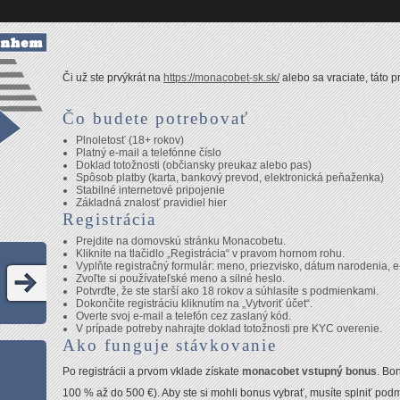
Či už ste prvýkrát na
https://monacobet-sk.sk/
alebo sa vraciate, táto p
Čo budete potrebovať
Plnoletosť (18+ rokov)
Platný e‑mail a telefónne číslo
Doklad totožnosti (občiansky preukaz alebo pas)
Spôsob platby (karta, bankový prevod, elektronická peňaženka)
Stabilné internetové pripojenie
Základná znalosť pravidiel hier
Registrácia
Prejdite na domovskú stránku Monacobetu.
Kliknite na tlačidlo „Registrácia“ v pravom hornom rohu.
Vyplňte registračný formulár: meno, priezvisko, dátum narodenia, e‑
Zvoľte si používateľské meno a silné heslo.
Potvrďte, že ste starší ako 18 rokov a súhlasíte s podmienkami.
Dokončite registráciu kliknutím na „Vytvoriť účet“.
Overte svoj e‑mail a telefón cez zaslaný kód.
V prípade potreby nahrajte doklad totožnosti pre KYC overenie.
Ako funguje stávkovanie
Po registrácii a prvom vklade získate
monacobet vstupný bonus
. Bo
100 % až do 500 €). Aby ste si mohli bonus vybrať, musíte splniť pod