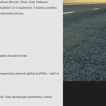
ňami (Bronze, Silver, Gold, Platinum,
a každých 10 € vsadených. S každou úrovňou
 exkluzívne bonusy.
alebo mesačné limity.
rogresívna webová aplikácia (PWA) – stačí si
tli. Vždy skontrolujte podmienky v sekcii