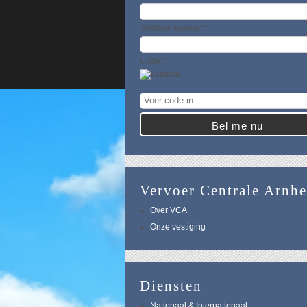
leave
this
field
Telefoonnummer:*
empty.
Code:*
Vervoer Centrale Arnh
Over VCA
Onze vestiging
Diensten
Nationaal & Internationaal