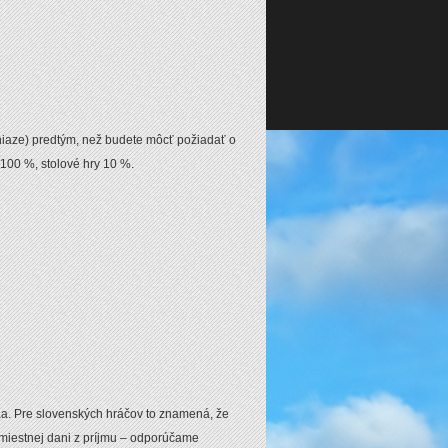
niaze) predtým, než budete môcť požiadať o
100 %, stolové hry 10 %.
a. Pre slovenských hráčov to znamená, že
miestnej dani z príjmu – odporúčame