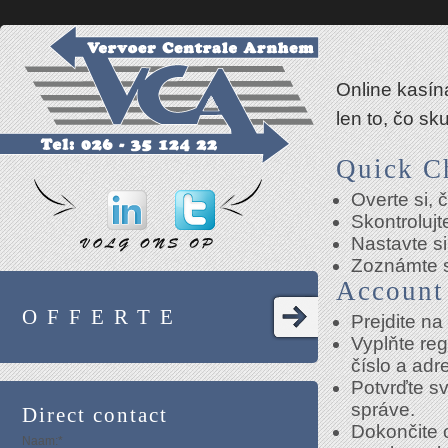
Online kasína
len to, čo sk
Quick Ch
Overte si, 
Skontroluj
Nastavte si
Zoznámte s
Account
OFFERTE
Prejdite na
Vyplňte reg
číslo a adr
Potvrďte s
správe.
Direct contact
Dokončite o
Please
Naam:*