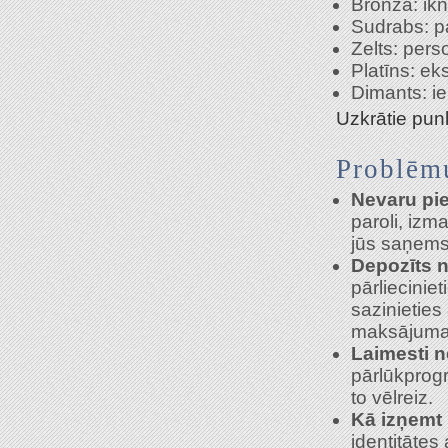
Bronza: ik
Sudrabs: pa
Zelts: per
Platīns: eks
Dimants: i
Uzkrātie punk
Problēmu
Nevaru pie
paroli, izm
jūs saņemsie
Depozīts ne
pārliecinie
sazinieties
maksājuma 
Laimesti ne
pārlūkprogr
to vēlreiz.
Kā izņemt 
identitātes