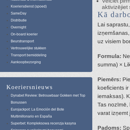
Veiciet pi
aktivizējie
Koeriersdienst (spoed)
Kā darbo
SameDay
Distributie
Lai saprastu
Overnight
izņemšanas, 
On-board koerier
uz visiem bon
Beurstransport
Vertrouwelijke stukken
Transport bemiddeling
Formula:
Nep
Aankoopbezorging
summa) × Lik
Piemērs:
Pie
Koeriersnieuws
koeficients 
iemaksas). K
Dynabet Review: Betrouwbaar Gokken met Top
Bonussen
Tas nozīmē, 
Eurojackpot: La Emoción del Bote
varat izņemt
Multimillonario en España
Superbet: Kompleksowa recenzja kasyna
Padoms:
Spē