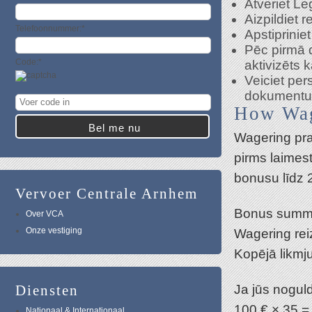
Atveriet Le
leave
this
Aizpildiet r
field
Telefoonnummer:*
Apstiprinie
empty.
Pēc pirmā d
Code:*
aktivizēts 
Veiciet per
dokumentus,
How Wag
Wagering pra
pirms laime
bonusu līdz 
Vervoer Centrale Arnhem
Bonus summ
Over VCA
Onze vestiging
Wagering rei
Kopējā likmj
Diensten
Ja jūs nogul
100 € × 35 =
Nationaal & Internationaal