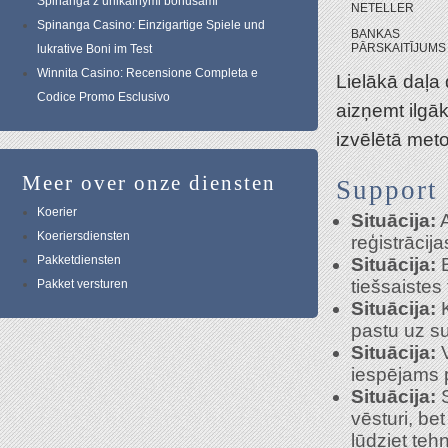
Spinanga z unikalnymi bonusami
NETELLER
Spinanga Casino: Einzigartige Spiele und
BANKAS
PĀRSKAITĪJUMS
lukrative Boni im Test
Winnita Casino: Recensione Completa e
Lielākā daļa 
Codice Promo Esclusivo
aizņemt ilgā
izvēlētā meto
Meer over onze diensten
Support
Koerier
Situācija:
A
Koeriersdiensten
reģistrācij
Pakketdiensten
Situācija:
B
tiešsaistes
Pakket versturen
Situācija:
K
pastu uz
s
Situācija:
V
iespējams p
Situācija:
S
vēsturi, be
lūdziet teh