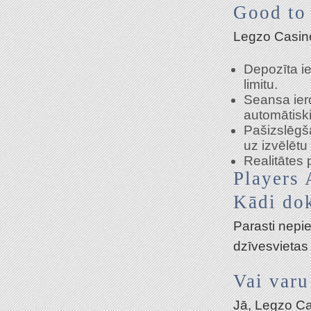
Good to
Legzo Casino
Depozīta ie
limitu.
Seansa ier
automātiski
Pašizslēgš
uz izvēlētu
Realitātes
Players 
Kādi do
Parasti nepie
dzīvesvietas
Vai varu
Jā, Legzo Ca