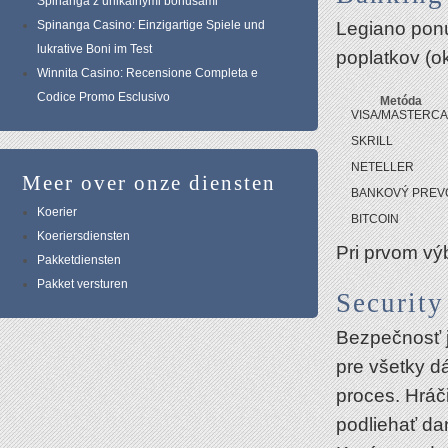
Spinanga z unikalnymi bonusami
Spinanga Casino: Einzigartige Spiele und
Legiano ponú
lukrative Boni im Test
poplatkov (o
Winnita Casino: Recensione Completa e
Codice Promo Esclusivo
Metóda
VISA/MASTERC
SKRILL
NETELLER
Meer over onze diensten
BANKOVÝ PREV
Koerier
BITCOIN
Koeriersdiensten
Pri prvom vý
Pakketdiensten
Pakket versturen
Securit
Bezpečnosť j
pre všetky d
proces. Hráč
podliehať da