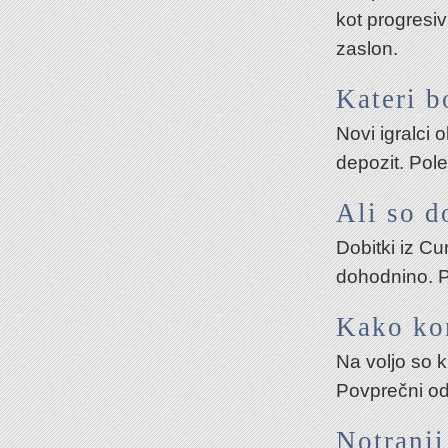
kot progresiv
zaslon.
Kateri b
Novi igralci 
depozit. Pol
Ali so d
Dobitki iz Cu
dohodnino. 
Kako ko
Na voljo so k
Povprečni odz
Notranji