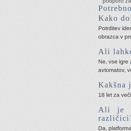
podporo za 
Potrebno
Kako do
Potrditev ide
obrazca v pro
Ali lahk
Ne, vse igre 
avtomatov, v
Kakšna j
18 let za ve
Ali je 
različici
Da, platform