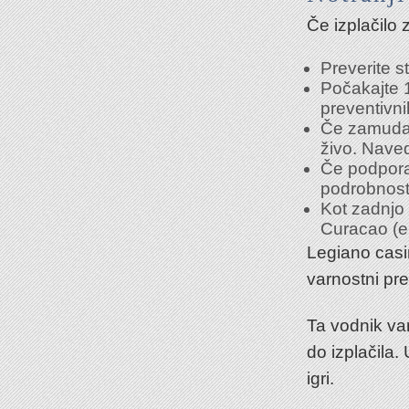
Če izplačilo
Preverite s
Počakajte 
preventivni
Če zamuda 
živo. Naved
Če podpora 
podrobnost
Kot zadnjo
Curacao (
Legiano casi
varnostni pre
Ta vodnik va
do izplačila.
igri.