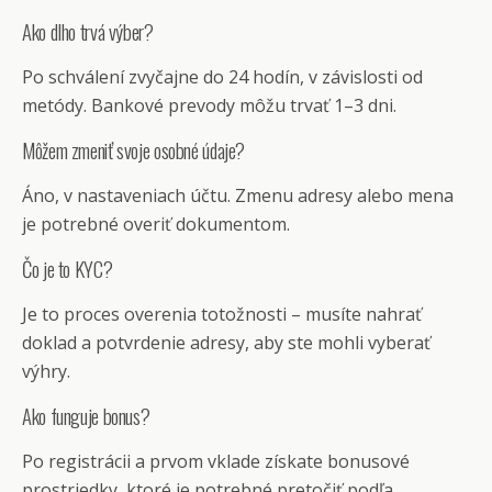
Ako dlho trvá výber?
Po schválení zvyčajne do 24 hodín, v závislosti od
metódy. Bankové prevody môžu trvať 1–3 dni.
Môžem zmeniť svoje osobné údaje?
Áno, v nastaveniach účtu. Zmenu adresy alebo mena
je potrebné overiť dokumentom.
Čo je to KYC?
Je to proces overenia totožnosti – musíte nahrať
doklad a potvrdenie adresy, aby ste mohli vyberať
výhry.
Ako funguje bonus?
Po registrácii a prvom vklade získate bonusové
prostriedky, ktoré je potrebné pretočiť podľa