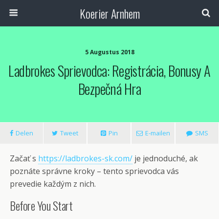
Koerier Arnhem
5 Augustus 2018
Ladbrokes Sprievodca: Registrácia, Bonusy A
Bezpečná Hra
Delen
Tweet
Pin
E-mailen
SMS
Začať s
https://ladbrokes-sk.com/
je jednoduché, ak
poznáte správne kroky – tento sprievodca vás
prevedie každým z nich.
Before You Start