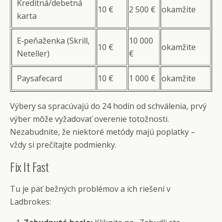
Kreditná/debetná
10 €
2 500 €
okamžite
karta
E‑peňaženka (Skrill,
10 000
10 €
okamžite
Neteller)
€
Paysafecard
10 €
1 000 €
okamžite
Výbery sa spracúvajú do 24 hodín od schválenia, prvý
výber môže vyžadovať overenie totožnosti.
Nezabudnite, že niektoré metódy majú poplatky –
vždy si prečítajte podmienky.
Fix It Fast
Tu je päť bežných problémov a ich riešení v
Ladbrokes: