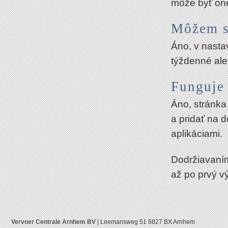
môže byť one
Môžem si
Áno, v nasta
týždenné ale
Funguje
Áno, stránka 
a pridať na 
aplikáciami.
Dodržiavaním
až po prvý v
Vervoer Centrale Arnhem BV
| Leemansweg 51 6827 BX Arnhem