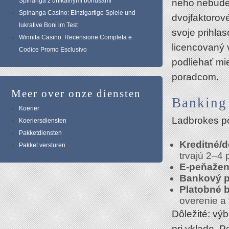
Spinanga z unikalnymi bonusami
neho nebudet
Spinanga Casino: Einzigartige Spiele und
dvojfaktorov
lukrative Boni im Test
svoje prihla
Winnita Casino: Recensione Completa e
licencovaný 
Codice Promo Esclusivo
podliehať mi
poradcom.
Meer over onze diensten
Banking
Koerier
Ladbrokes po
Koeriersdiensten
Pakketdiensten
Kreditné/d
Pakket versturen
trvajú 2–4 
E‑peňaže
Bankový 
Platobné 
overenie a
Dôležité: vý
pri vklade. 