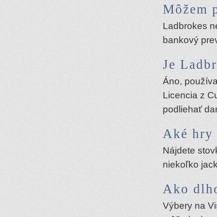
Môžem p
Ladbrokes nep
bankový pre
Je Ladbr
Áno, používa
Licencia z C
podliehať da
Aké hry
Nájdete stovk
niekoľko jac
Ako dlho
Výbery na Vi