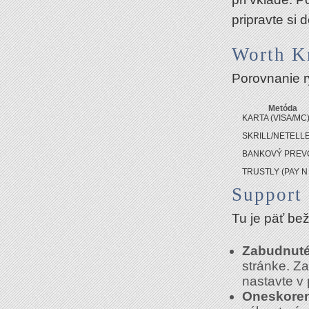
pripravte si 
Worth K
Porovnanie r
Metóda
KARTA (VISA/MC
SKRILL/NETELL
BANKOVÝ PREV
TRUSTLY (PAY N
Support
Tu je päť be
Zabudnuté
stránke. Za
nastavte v 
Oneskoren