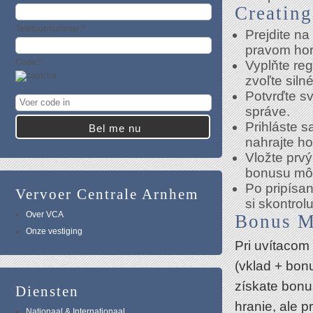
leave
Creatin
this
field
Telefoonnummer:*
Prejdite na
empty.
pravom ho
Code:*
Vyplňte reg
zvoľte siln
Potvrďte s
správe.
Prihláste s
nahrajte h
Vložte prvý
bonusu môž
Po pripísan
Vervoer Centrale Arnhem
si skontrol
Over VCA
Bonus M
Onze vestiging
Pri uvítacom
(vklad + bonu
získate bonu
Diensten
hranie, ale 
Nationaal & Internationaal