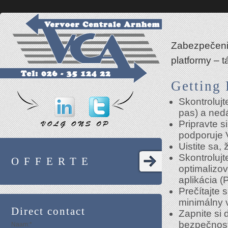
Zabezpečeni
platformy – t
Getting
Skontrolujt
pas) a nedá
Pripravte 
podporuje V
Uistite sa,
Skontrolujt
OFFERTE
optimalizo
aplikácia (
Prečítajte 
minimálny 
Direct contact
Zapnite si 
bezpečnos
Please
Naam:*