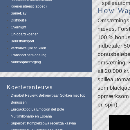
spilleautom
Koeriersdienst (spoed)
How Wag
SameDay
Omsætningsk
Distributie
Overnight
hæves. Forst
On-board koerier
100 % bonus 
Beurstransport
indbetaler 50
Vertrouwelijke stukken
bonusbeløbet
Transport bemiddeling
omsætning. He
Aankoopbezorging
alt 20.000 kr
spilleautomat
Koeriersnieuws
som blackjac
opmærksom på
Dynabet Review: Betrouwbaar Gokken met Top
Bonussen
pr. spin).
Eurojackpot: La Emoción del Bote
Multimillonario en España
Superbet: Kompleksowa recenzja kasyna