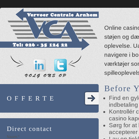
Online casin
støjen og dæk
oplevelse. Ua
navigere i bo
værktøjer s
spilleoplevel
Before Y
OFFERTE
Find en gy
indbetaling 
Kontrollér 
casino ka
Sørg for at 
Direct contact
accepterer 
Please
Naam:*
Lav en tjek