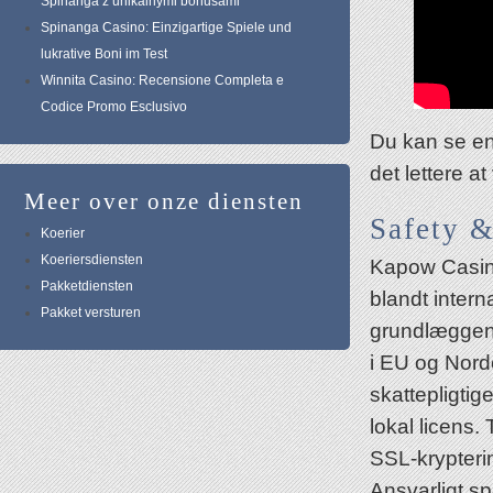
Spinanga z unikalnymi bonusami
Spinanga Casino: Einzigartige Spiele und
lukrative Boni im Test
Winnita Casino: Recensione Completa e
Codice Promo Esclusivo
Du kan se en 
det lettere at
Meer over onze diensten
Safety &
Koerier
Koeriersdiensten
Kapow Casino
Pakketdiensten
blandt intern
Pakket versturen
grundlæggend
i EU og Nord
skattepligtig
lokal licens.
SSL-krypterin
Ansvarligt spi