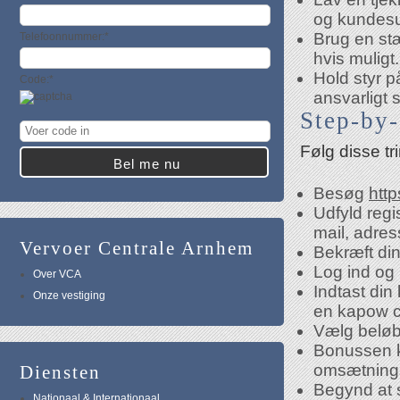
leave
og kundesu
this
field
Brug en st
Telefoonnummer:*
empty.
hvis muligt.
Hold styr p
Code:*
ansvarligt 
Step-by
Følg disse tr
Besøg
http
Udfyld regi
mail, adre
Vervoer Centrale Arnhem
Bekræft din
Log ind og n
Over VCA
Indtast din
Onze vestiging
en kapow c
Vælg beløb
Bonussen kr
omsætning
Diensten
Begynd at s
Nationaal & Internationaal