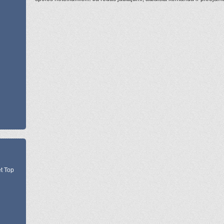
t Top