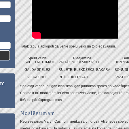
Tālāk tabulā apkopoti galvenie spēļu veidi un to piedāvājumi.
Spēļu veids
Pieejamība
Bon
SPĒĻU AUTOMĀTI
VAIRĀK NEKĀ 500 SPĒĻU
BEZRISK
GALDA SPĒLES
RULETE, BLEKDŽEKS, BAKARA
BONUSI 
LIVE KAZINO
REĀLI DĪLERI 24/7
ĪPAŠI D
em
Spēlētāji var baudīt gan klasiskās, gan jaunākās spēles no vadošaji
Casino ir arī mobilajām ierīcēm optimizēta vietne, kas darbojas kā prog
tieši no pārlūkprogrammas.
Noslēgumam
Reģistrēšanās Martin Casino ir vienkārša un droša. Atcerieties spēlēt a
spēles noteikumiem. Ja rodas jautājumi, atbalsta komanda ir pieejam