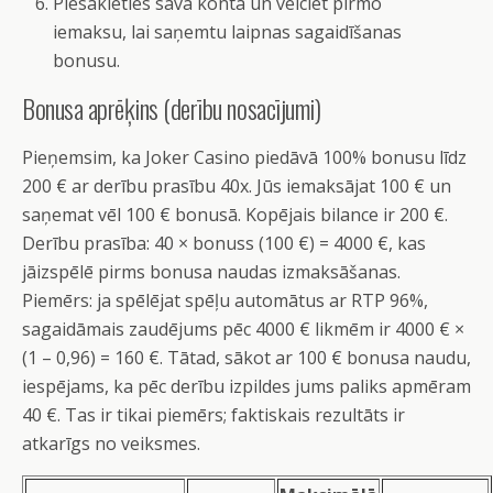
Piesakieties savā kontā un veiciet pirmo
iemaksu, lai saņemtu laipnas sagaidīšanas
bonusu.
Bonusa aprēķins (derību nosacījumi)
Pieņemsim, ka Joker Casino piedāvā 100% bonusu līdz
200 € ar derību prasību 40x. Jūs iemaksājat 100 € un
saņemat vēl 100 € bonusā. Kopējais bilance ir 200 €.
Derību prasība: 40 × bonuss (100 €) = 4000 €, kas
jāizspēlē pirms bonusa naudas izmaksāšanas.
Piemērs: ja spēlējat spēļu automātus ar RTP 96%,
sagaidāmais zaudējums pēc 4000 € likmēm ir 4000 € ×
(1 – 0,96) = 160 €. Tātad, sākot ar 100 € bonusa naudu,
iespējams, ka pēc derību izpildes jums paliks apmēram
40 €. Tas ir tikai piemērs; faktiskais rezultāts ir
atkarīgs no veiksmes.