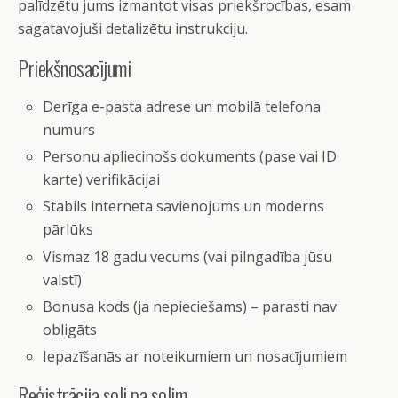
palīdzētu jums izmantot visas priekšrocības, esam
sagatavojuši detalizētu instrukciju.
Priekšnosacījumi
Derīga e-pasta adrese un mobilā telefona
numurs
Personu apliecinošs dokuments (pase vai ID
karte) verifikācijai
Stabils interneta savienojums un moderns
pārlūks
Vismaz 18 gadu vecums (vai pilngadība jūsu
valstī)
Bonusa kods (ja nepieciešams) – parasti nav
obligāts
Iepazīšanās ar noteikumiem un nosacījumiem
Reģistrācija soli pa solim