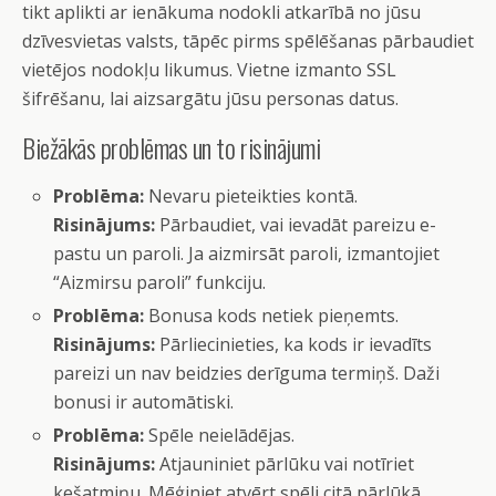
tikt aplikti ar ienākuma nodokli atkarībā no jūsu
dzīvesvietas valsts, tāpēc pirms spēlēšanas pārbaudiet
vietējos nodokļu likumus. Vietne izmanto SSL
šifrēšanu, lai aizsargātu jūsu personas datus.
Biežākās problēmas un to risinājumi
Problēma:
Nevaru pieteikties kontā.
Risinājums:
Pārbaudiet, vai ievadāt pareizu e-
pastu un paroli. Ja aizmirsāt paroli, izmantojiet
“Aizmirsu paroli” funkciju.
Problēma:
Bonusa kods netiek pieņemts.
Risinājums:
Pārliecinieties, ka kods ir ievadīts
pareizi un nav beidzies derīguma termiņš. Daži
bonusi ir automātiski.
Problēma:
Spēle neielādējas.
Risinājums:
Atjauniniet pārlūku vai notīriet
kešatmiņu. Mēģiniet atvērt spēli citā pārlūkā.