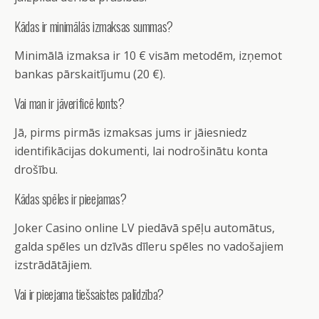
Kādas ir minimālās izmaksas summas?
Minimālā izmaksa ir 10 € visām metodēm, izņemot
bankas pārskaitījumu (20 €).
Vai man ir jāverificē konts?
Jā, pirms pirmās izmaksas jums ir jāiesniedz
identifikācijas dokumenti, lai nodrošinātu konta
drošību.
Kādas spēles ir pieejamas?
Joker Casino online LV piedāvā spēļu automātus,
galda spēles un dzīvās dīleru spēles no vadošajiem
izstrādātājiem.
Vai ir pieejama tiešsaistes palīdzība?