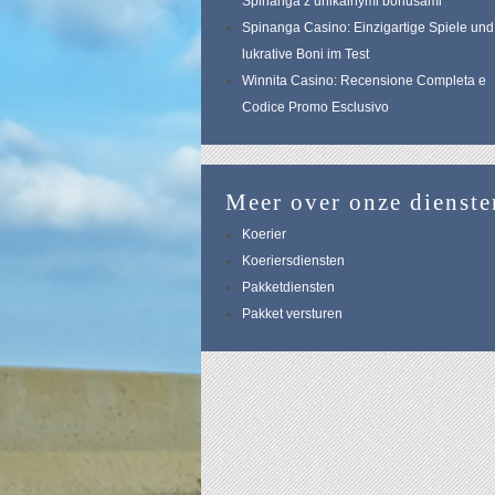
Spinanga z unikalnymi bonusami
Spinanga Casino: Einzigartige Spiele und
lukrative Boni im Test
Winnita Casino: Recensione Completa e
Codice Promo Esclusivo
Meer over onze dienste
Koerier
Koeriersdiensten
Pakketdiensten
Pakket versturen