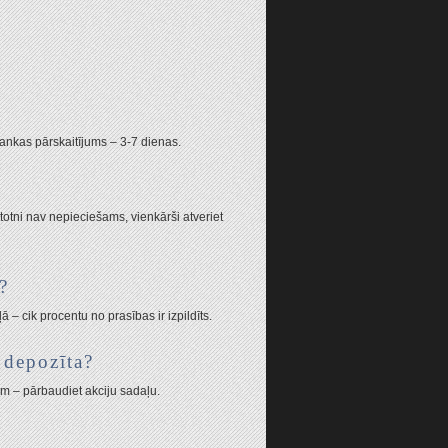
 bankas pārskaitījums – 3-7 dienas.
etotni nav nepieciešams, vienkārši atveriet
?
 – cik procentu no prasības ir izpildīts.
 depozīta?
m – pārbaudiet akciju sadaļu.