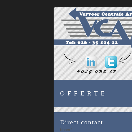
OFFERTE
Direct contact
Please
Naam:*