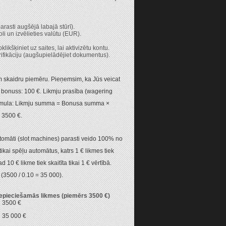
arasti augšējā labajā stūrī).
oli un izvēlieties valūtu (EUR).
kšķiniet uz saites, lai aktivizētu kontu.
erifikāciju (augšupielādējiet dokumentus).
m skaidru piemēru. Pieņemsim, ka Jūs veicat
 bonuss: 100 €. Likmju prasība (wagering
Formula: Likmju summa = Bonusa summa ×
= 3500 €.
omāti (slot machines) parasti veido 100% no
tikai spēļu automātus, katrs 1 € likmes tiek
d 10 € likme tiek skaitīta tikai 1 € vērtībā.
u (3500 / 0.10 = 35 000).
epieciešamās likmes (piemērs 3500 €)
3500 €
35 000 €