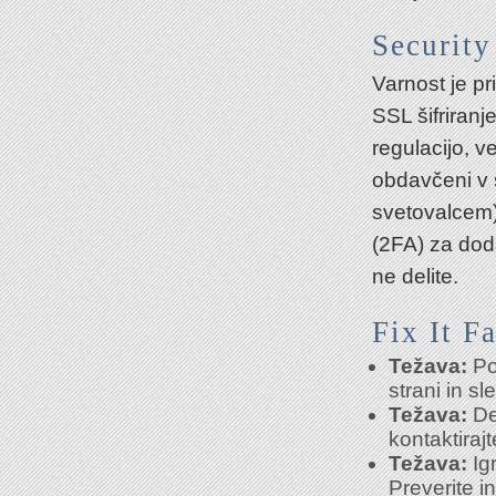
Security
Varnost je pr
SSL šifriran
regulacijo, v
obdavčeni v 
svetovalcem)
(2FA) za dod
ne delite.
Fix It Fa
Težava:
Poz
strani in s
Težava:
De
kontaktirajt
Težava:
Igr
Preverite i