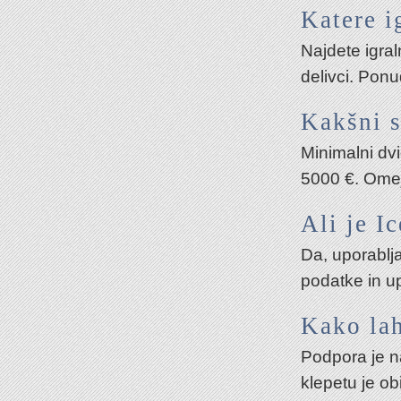
Katere i
Najdete igral
delivci. Pon
Kakšni s
Minimalni dvi
5000 €. Omej
Ali je I
Da, uporablja
podatke in up
Kako la
Podpora je na
klepetu je ob