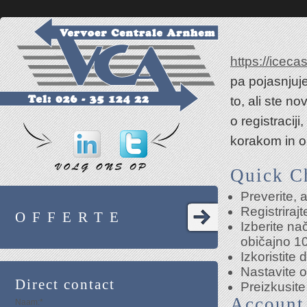
https://icecas
pa pojasnjuje
to, ali ste no
o registraciji
korakom in op
Quick Ch
Preverite, a
Registriraj
OFFERTE
Izberite na
običajno 10
Izkoristite
Nastavite o
Direct contact
Preizkusite
Account
Please
Naam:*