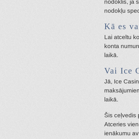
nodoklis, ja 
nodokļu speci
Kā es va
Lai atceltu 
konta numuru
laikā.
Vai Ice 
Jā, Ice Casin
maksājumiem.
laikā.
Šis ceļvedis 
Atceries vien
ienākumu avo