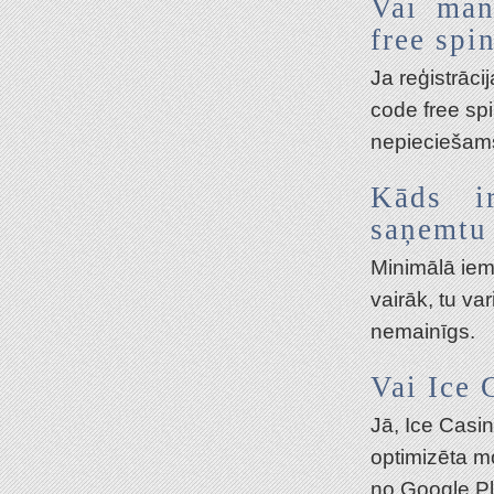
Vai man
free spin
Ja reģistrāc
code free sp
nepieciešams,
Kāds i
saņemtu
Minimālā iem
vairāk, tu v
nemainīgs.
Vai Ice 
Jā, Ice Casin
optimizēta m
no Google Pl