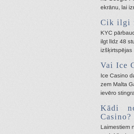
ekrānu, lai 
Cik ilgi
KYC pārbaude
ilgt līdz 48
izšķirtspējas 
Vai Ice 
Ice Casino da
zem Malta Ga
ievēro stingr
Kādi n
Casino?
Laimestiem n