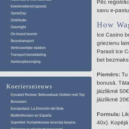
Pēc reģistrāc
Koeriersdienst (spoed)
savu e-pastu 
SameDay
Distributie
How Wag
Overnight
Ice Casino 
On-board koerier
Beurstransport
griezienu laim
Vertrouwelijke stukken
Parasti Ice 
Transport bemiddeling
bet bezmaksa
Aankoopbezorging
Piemērs:
Tu 
bonusā. Tāta
Koeriersnieuws
jāizlikmē 50
Dynabet Review: Betrouwbaar Gokken met Top
jāizlikmē 20
Bonussen
Eurojackpot: La Emoción del Bote
Formula:
Lik
Multimillonario en España
40x). Kopējā
Superbet: Kompleksowa recenzja kasyna