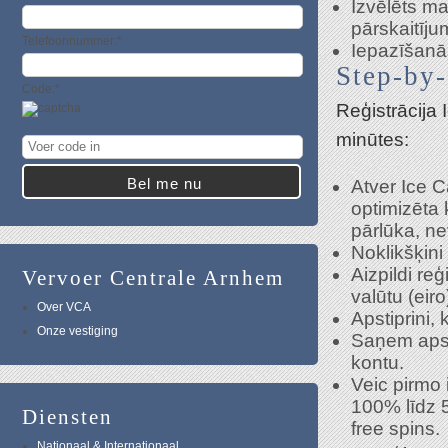
Izvēlēts m
leave
this
pārskaitīju
field
Telefoonnummer:*
Iepazīšanā
empty.
Step-by
Code:*
Reģistrācija 
minūtes:
Atver Ice C
optimizēta 
pārlūka, ne
Noklikšķini 
Aizpildi reģ
Vervoer Centrale Arnhem
valūtu (eiro
Over VCA
Apstiprini,
Onze vestiging
Saņem apsti
kontu.
Veic pirmo 
100% līdz 
Diensten
free spins.
Nationaal & Internationaal