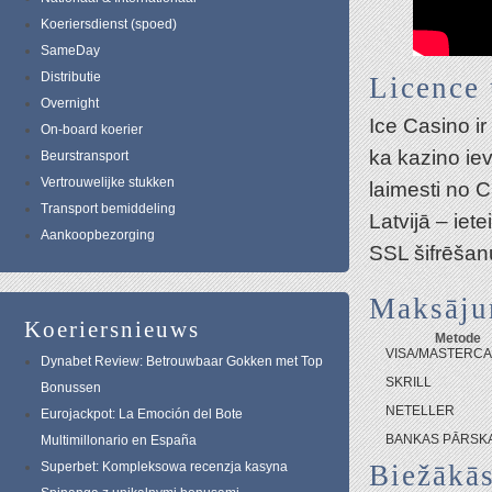
Koeriersdienst (spoed)
SameDay
Distributie
Licence 
Overnight
Ice Casino i
On-board koerier
ka kazino ie
Beurstransport
Vertrouwelijke stukken
laimesti no C
Transport bemiddeling
Latvijā – iet
Aankoopbezorging
SSL šifrēšanu
Maksāju
Koeriersnieuws
Metode
VISA/MASTERC
Dynabet Review: Betrouwbaar Gokken met Top
SKRILL
Bonussen
NETELLER
Eurojackpot: La Emoción del Bote
BANKAS PĀRSKA
Multimillonario en España
Superbet: Kompleksowa recenzja kasyna
Biežākās