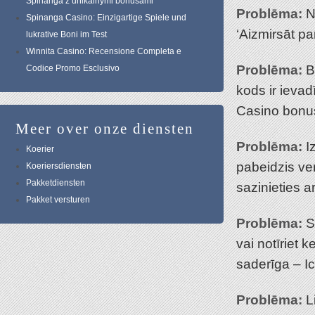
Spinanga z unikalnymi bonusami
Problēma:
Ne
Spinanga Casino: Einzigartige Spiele und
‘Aizmirsāt pa
lukrative Boni im Test
Winnita Casino: Recensione Completa e
Problēma:
B
Codice Promo Esclusivo
kods ir ievad
Casino bonus
Meer over onze diensten
Problēma:
I
Koerier
pabeidzis ver
Koeriersdiensten
Pakketdiensten
sazinieties a
Pakket versturen
Problēma:
S
vai notīriet k
saderīga – Ic
Problēma:
Li