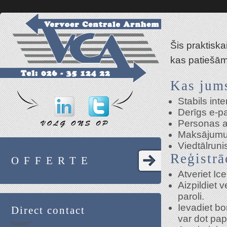
Šis praktiska
kas patiešām 
Kas jum
Stabils int
Derīgs e-p
Personas ap
Maksājumu 
Viedtālrun
Reģistrā
OFFERTE
Atveriet Ic
Aizpildiet 
paroli.
Ievadiet b
Direct contact
var dot pap
Please
Naam:*