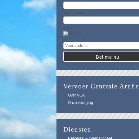
leave
this
field
Telefoonnummer:*
empty.
Code:*
Vervoer Centrale Arnh
Over VCA
Onze vestiging
Diensten
Nationaal & Internationaal