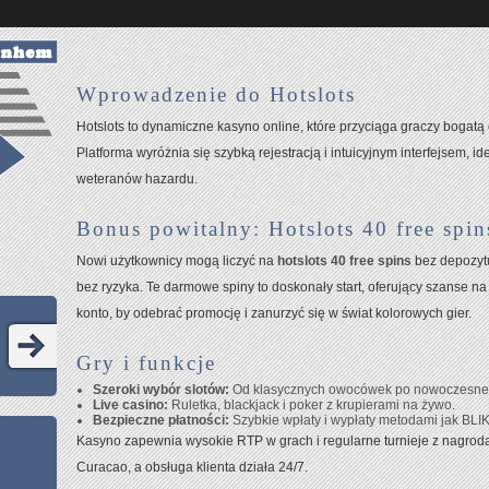
Wprowadzenie do Hotslots
Hotslots to dynamiczne kasyno online, które przyciąga graczy bogatą
Platforma wyróżnia się szybką rejestracją i intuicyjnym interfejsem, i
weteranów hazardu.
Bonus powitalny: Hotslots 40 free spin
Nowi użytkownicy mogą liczyć na
hotslots 40 free spins
bez depozytu
bez ryzyka. Te darmowe spiny to doskonały start, oferujący szanse n
konto, by odebrać promocję i zanurzyć się w świat kolorowych gier.
Gry i funkcje
Szeroki wybór slotów:
Od klasycznych owocówek po nowoczesne ty
Live casino:
Ruletka, blackjack i poker z krupierami na żywo.
Bezpieczne płatności:
Szybkie wpłaty i wypłaty metodami jak BLIK 
Kasyno zapewnia wysokie RTP w grach i regularne turnieje z nagrod
Curacao, a obsługa klienta działa 24/7.