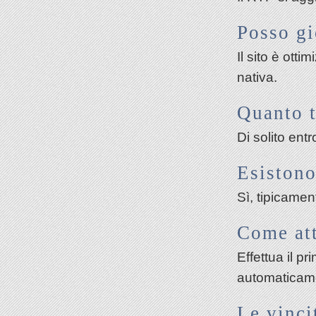
Posso gi
Il sito è ott
nativa.
Quanto t
Di solito ent
Esistono
Sì, tipicamen
Come att
Effettua il p
automaticam
Le vinci