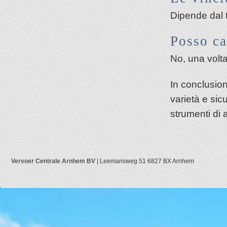
Dipende dal 
Posso ca
No, una volt
In conclusio
varietà e sic
strumenti di
Vervoer Centrale Arnhem BV
| Leemansweg 51 6827 BX Arnhem