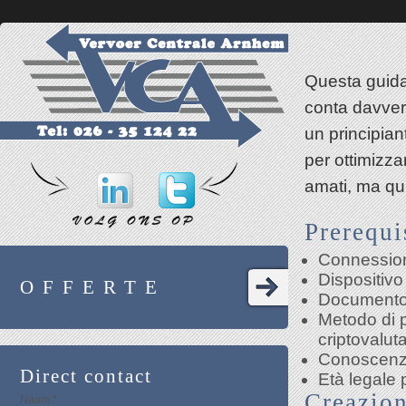
Questa guida
conta davver
un principian
per ottimizza
amati, ma qui
Prerequi
Connessione
Dispositiv
OFFERTE
Documento d
Metodo di p
criptovaluta
Conoscenza 
Direct contact
Età legale 
Creazion
Please
Naam:*