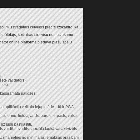
solim izstrādātais ceļvedis precīzi izskaidro, kā
s spēlētājs, šeit atradīsiet visu nepieciešamo –
ator online platforma piedāvā plašu spēļu
nai.
ete vai dators).
mos).
rokasgrāmata palīdzēs.
 aplikāciju veikala lejupielāde – tā ir PWA,
ijas formu: lietotājvārds, parole, e-pasts, valsts
uz jūsu pastkastīti.
var tikt ievadīts speciālā laukā vai aktivizēts
. Uzmanieties no minimālās iemaksas prasībām