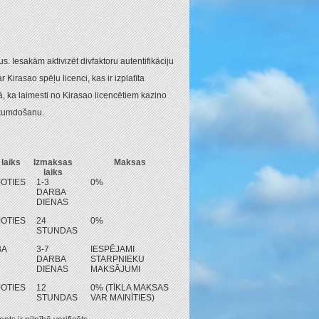
. Iesakām aktivizēt divfaktoru autentifikāciju
Kirasao spēļu licenci, kas ir izplatīta
ā, ka laimesti no Kirasao licencētiem kazino
likumdošanu.
laiks
Izmaksas
Maksas
laiks
OTIES
1-3
0%
DARBA
DIENAS
OTIES
24
0%
STUNDAS
BA
3-7
IESPĒJAMI
DARBA
STARPNIEKU
DIENAS
MAKSĀJUMI
OTIES
12
0% (TĪKLA MAKSAS
STUNDAS
VAR MAINĪTIES)