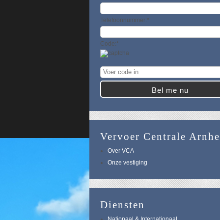
leave
this
field
Telefoonnummer:*
empty.
Code:*
Vervoer Centrale Arnh
Over VCA
Onze vestiging
Diensten
Nationaal & Internationaal