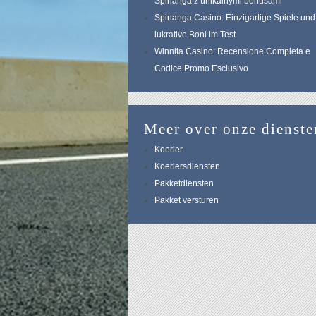
Spinanga z unikalnymi bonusami
Spinanga Casino: Einzigartige Spiele und
lukrative Boni im Test
Winnita Casino: Recensione Completa e
Codice Promo Esclusivo
Meer over onze dienste
Koerier
Koeriersdiensten
Pakketdiensten
Pakket versturen