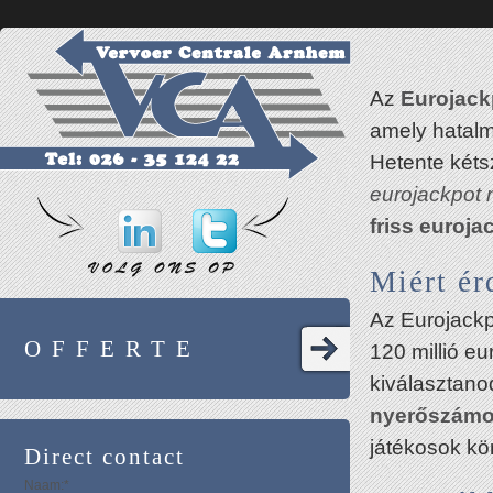
Az
Eurojack
amely hatalm
Hetente kéts
eurojackpot
friss euroj
Miért ér
Az Eurojackp
OFFERTE
120 millió eu
kiválasztano
nyerőszámok
játékosok kö
Direct contact
Please
Naam:*