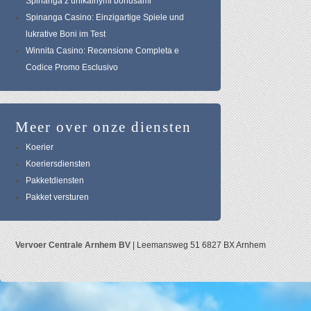
Spinanga z unikalnymi bonusami
Spinanga Casino: Einzigartige Spiele und
lukrative Boni im Test
Winnita Casino: Recensione Completa e
Codice Promo Esclusivo
Meer over onze diensten
Koerier
Koeriersdiensten
Pakketdiensten
Pakket versturen
Vervoer Centrale Arnhem BV
| Leemansweg 51 6827 BX Arnhem