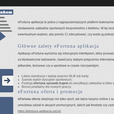
eFortuna aplikacja to jedna z najpopularniejszych platform bukmach
obstawianie zakładów sportowych bezpośrednio z telefonu. W tej recenz
ewentualnym wadom, aby pomóc Ci zdecydować, czy warto ją pobrać
Główne zalety eFortuna aplikacja
Aplikacja eFortuna wyróżnia się intuicyjnym interfejsem, który pozwa
za błyskawiczne ładowanie, nawet przy słabym połączeniu interneto
piłkarskie, tenisowe czy e-sportowe w czasie rzeczywistym.
Łatwa rejestracja i wpłaty poprzez BLIK lub karty;
Szeroki wybór dyscyplin sportowych;
Funkcja
efortuna sprawdz kupon
do weryfikacji zakładów w kilka 
Bonus powitalny dla nowych graczy.
eFortuna oferta i promocje
eFortuna oferta
obejmuje nie tylko sport, ale także kasyno online z a
umożliwia udział w akcjach promocyjnych, takich jak freebety czy ca
https://efortuna-aplikacja.net.pl/
.