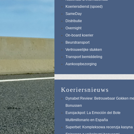
Koeriersdienst (spoed)
SameDay
Distributie
Overnight
On-board koerier
Beurstransport
Vertrouwelijke stukken
Transport bemiddeling
Aankoopbezorging
Koeriersnieuws
Dynabet Review: Betrouwbaar Gokken me
Bonussen
Eurojackpot: La Emoción del Bote
Multimillonario en España
Superbet: Kompleksowa recenzja kasyna