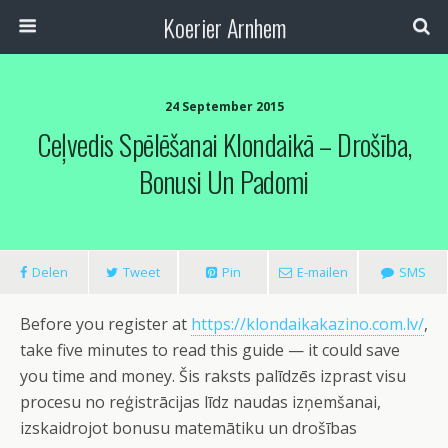
Koerier Arnhem
24 September 2015
Ceļvedis Spēlēšanai Klondaikā – Drošība,
Bonusi Un Padomi
Delen
Tweet
Pin
E-mailen
SMS
Before you register at
https://klondaikakazino.com.lv/
,
take five minutes to read this guide — it could save
you time and money. Šis raksts palīdzēs izprast visu
procesu no reģistrācijas līdz naudas izņemšanai,
izskaidrojot bonusu matemātiku un drošības