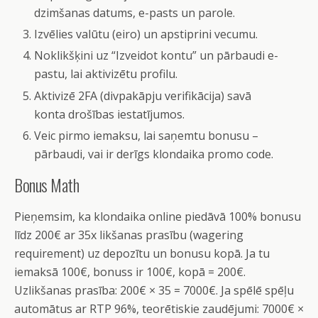
dzimšanas datums, e-pasts un parole.
Izvēlies valūtu (eiro) un apstiprini vecumu.
Noklikšķini uz “Izveidot kontu” un pārbaudi e-
pastu, lai aktivizētu profilu.
Aktivizē 2FA (divpakāpju verifikācija) savā
konta drošības iestatījumos.
Veic pirmo iemaksu, lai saņemtu bonusu –
pārbaudi, vai ir derīgs klondaika promo code.
Bonus Math
Pieņemsim, ka klondaika online piedāvā 100% bonusu
līdz 200€ ar 35x likšanas prasību (wagering
requirement) uz depozītu un bonusu kopā. Ja tu
iemaksā 100€, bonuss ir 100€, kopā = 200€.
Uzlikšanas prasība: 200€ × 35 = 7000€. Ja spēlē spēļu
automātus ar RTP 96%, teorētiskie zaudējumi: 7000€ ×