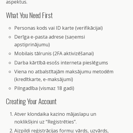
aspektus.
What You Need First
Personas kods vai ID karte (verifikācijai)
Derīga e-pasta adrese (saņemsi
apstiprinājumu)
Mobilais tālrunis (2FA aktivizēšanai)
Darba kārtībā esošs interneta pieslēgums
Viena no atbalstītajām maksājumu metodēm
(kredītkarte, e-maksājumi)
Pilngadība (vismaz 18 gadi)
Creating Your Account
Atver klondaika kazino mājaslapu un
noklikšķini uz “Reģistrēties”.
Aizpildi reģistrācijas formu: vārds, uzvārds,