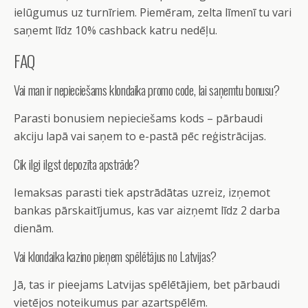
ielūgumus uz turnīriem. Piemēram, zelta līmenī tu vari
saņemt līdz 10% cashback katru nedēļu.
FAQ
Vai man ir nepieciešams klondaika promo code, lai saņemtu bonusu?
Parasti bonusiem nepieciešams kods – pārbaudi
akciju lapā vai saņem to e-pastā pēc reģistrācijas.
Cik ilgi ilgst depozīta apstrāde?
Iemaksas parasti tiek apstrādātas uzreiz, izņemot
bankas pārskaitījumus, kas var aizņemt līdz 2 darba
dienām.
Vai klondaika kazino pieņem spēlētājus no Latvijas?
Jā, tas ir pieejams Latvijas spēlētājiem, bet pārbaudi
vietējos noteikumus par azartspēlēm.