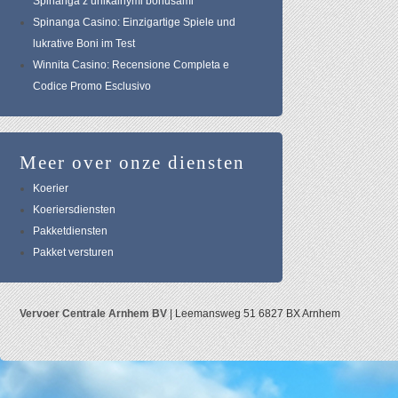
Spinanga z unikalnymi bonusami
Spinanga Casino: Einzigartige Spiele und
lukrative Boni im Test
Winnita Casino: Recensione Completa e
Codice Promo Esclusivo
Meer over onze diensten
Koerier
Koeriersdiensten
Pakketdiensten
Pakket versturen
Vervoer Centrale Arnhem BV
| Leemansweg 51 6827 BX Arnhem